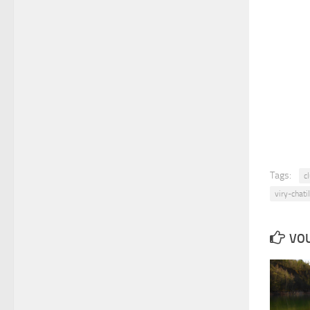
Tags:
c
viry-chati
VOU