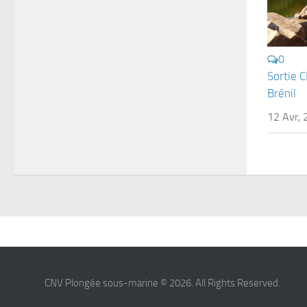
0
Sortie C
Brénil
12 Avr,
CNV Plongée sous-marine © 2026. All Rights Reserved.