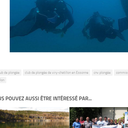
lub de plongée
club de plongée de viry-chatillon en Essonne
cnv plongée
commiss
llon
S POUVEZ AUSSI ÊTRE INTÉRESSÉ PAR...