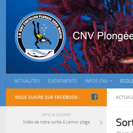
ACTUALITES
EVENEMENTS
INFOS CNV
ECOL
NOUS SUIVRE SUR FACEBOOK :
ACTUAL
ARTICLE SUIVANT
Sor
Vidéo de notre sortie à Larmor plage