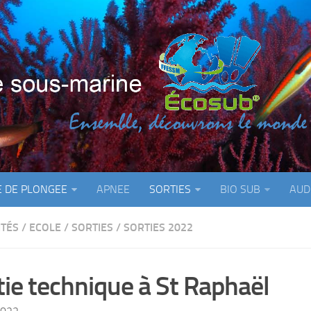
E DE PLONGEE
APNEE
SORTIES
BIO SUB
AUD
ITÉS
/
ECOLE
/
SORTIES
/
SORTIES 2022
tie technique à St Raphaël