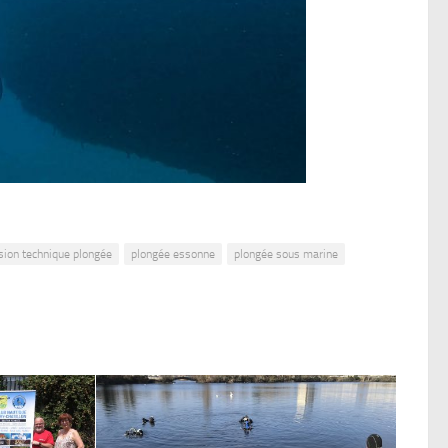
ion technique plongée
plongée essonne
plongée sous marine