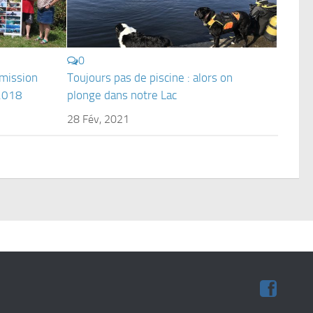
0
mission
Toujours pas de piscine : alors on
 2018
plonge dans notre Lac
28 Fév, 2021