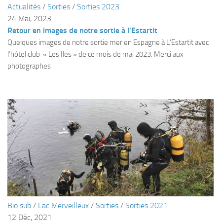
Actualités
/
Sorties
/
Sorties 2023
Plouf
24 Mai, 2023
Retour en images de notre sortie à l’Estartit
ECOLE DE PLONGEE
Quelques images de notre sortie mer en Espagne à L’Estartit avec
Formations
l’hôtel club « Les Iles » de ce mois de mai 2023. Merci aux
Jeune plongeur
photographes
Plongeur N1
Plongeur N2
Plongeur N3
Maintien des acquis
Guide de palanquée N4
Initiateur
Moniteur Fédéral
Organisation
Bio sub
/
Lac Merveilleux
/
Sorties
/
Sorties 2021
Responsables
12 Déc, 2021