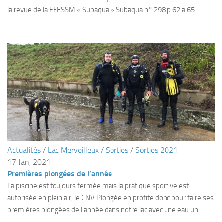
sorties 2017
la revue de la FFESSM « Subaqua » Subaqua n° 298 p 62 a 65
Sorties 2016
Sorties 2015
Sorties 2014
BIO SUB
Environnement et Biologie Sub
Formations
Lac Merveilleux
AUDIOVISUEL
Actualités
/
Lac Merveilleux
/
Sorties
/
Sorties 2021
Photo
17 Jan, 2021
Vidéo
Premières plongées de l’année
Peinture
La piscine est toujours fermée mais la pratique sportive est
autorisée en plein air, le CNV Plongée en profite donc pour faire ses
NAGE
premières plongées de l’année dans notre lac avec une eau un...
NAP / NEV