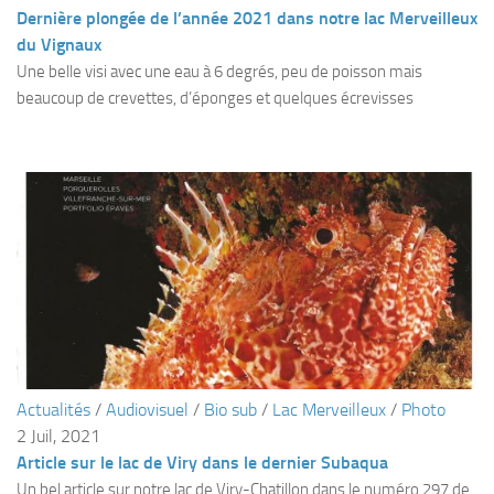
Fosse
Dernière plongée de l’année 2021 dans notre lac Merveilleux
du Vignaux
Sorties techniques
Une belle visi avec une eau à 6 degrés, peu de poisson mais
APNEE
beaucoup de crevettes, d’éponges et quelques écrevisses
SORTIES
Sorties 2026
Sorties 2025
Sorties 2024
Sorties 2023
Sorties 2022
Sorties 2021
Sorties 2020
Actualités
/
Audiovisuel
/
Bio sub
/
Lac Merveilleux
/
Photo
Sorties 2019
2 Juil, 2021
Sorties 2018
Article sur le lac de Viry dans le dernier Subaqua
Un bel article sur notre lac de Viry-Chatillon dans le numéro 297 de