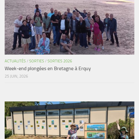
Agenda
Les Palmes du Lac
Résultats Compétitions
MATERIEL
Section Matériel
Occasions
ACTUALITÉS
/
SORTIES
/
SORTIES 2026
Week-end plongées en Bretagne à Erquy
25 JUIN, 2026