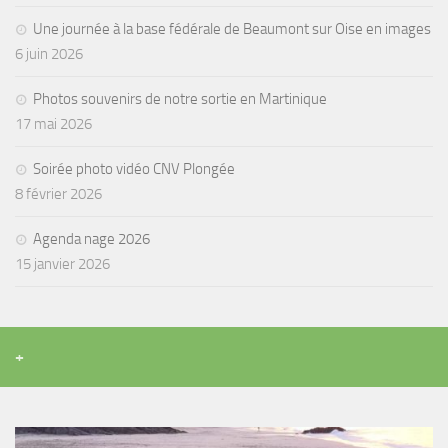
sorties 2017
Une journée à la base fédérale de Beaumont sur Oise en images
Sorties 2016
6 juin 2026
Sorties 2015
Photos souvenirs de notre sortie en Martinique
Sorties 2014
17 mai 2026
BIO SUB
Soirée photo vidéo CNV Plongée
Environnement et Biologie Sub
8 février 2026
Formations
Lac Merveilleux
Agenda nage 2026
15 janvier 2026
AUDIOVISUEL
Photo
Vidéo
+
Peinture
NAGE
NAP / NEV