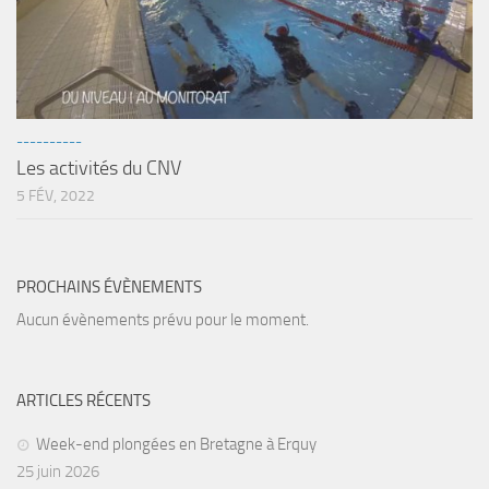
Fosse
Sorties techniques
APNEE
SORTIES
----------
Les activités du CNV
Sorties 2026
5 FÉV, 2022
Sorties 2025
Sorties 2024
Sorties 2023
PROCHAINS ÉVÈNEMENTS
Sorties 2022
Aucun évènements prévu pour le moment.
Sorties 2021
Sorties 2020
ARTICLES RÉCENTS
Sorties 2019
Week-end plongées en Bretagne à Erquy
Sorties 2018
25 juin 2026