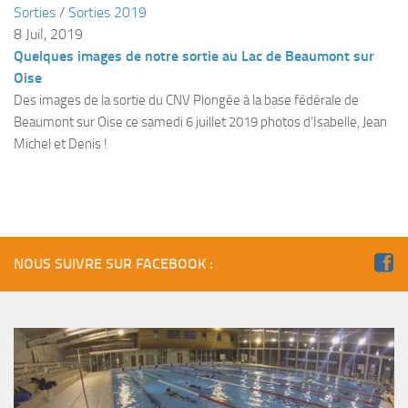
Sorties
/
Sorties 2019
Plouf
8 Juil, 2019
Quelques images de notre sortie au Lac de Beaumont sur
ECOLE DE PLONGEE
Oise
Formations
Des images de la sortie du CNV Plongée à la base fédérale de
Jeune plongeur
Beaumont sur Oise ce samedi 6 juillet 2019 photos d’Isabelle, Jean
Michel et Denis !
Plongeur N1
Plongeur N2
Plongeur N3
Maintien des acquis
NOUS SUIVRE SUR FACEBOOK :
Guide de palanquée N4
Initiateur
Moniteur Fédéral
Organisation
Responsables