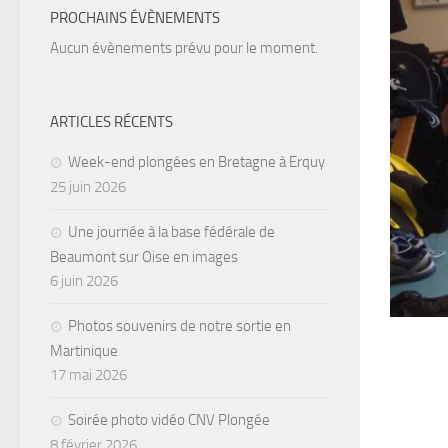
PROCHAINS ÉVÈNEMENTS
Aucun évènements prévu pour le moment.
ARTICLES RÉCENTS
Week-end plongées en Bretagne à Erquy
25 juin 2026
Une journée à la base fédérale de
Beaumont sur Oise en images
6 juin 2026
Photos souvenirs de notre sortie en
Martinique
17 mai 2026
Soirée photo vidéo CNV Plongée
8 février 2026