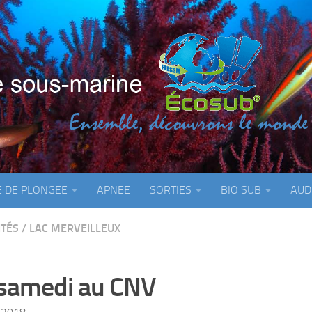
E DE PLONGEE
APNEE
SORTIES
BIO SUB
AUD
ITÉS
/
LAC MERVEILLEUX
samedi au CNV