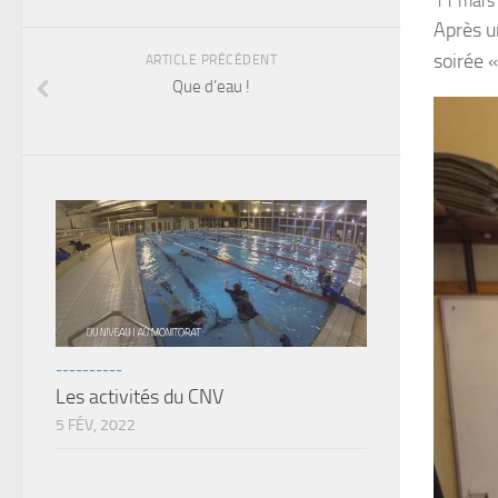
11 mars
Après u
soirée «
ARTICLE PRÉCÉDENT
Que d’eau !
----------
Les activités du CNV
5 FÉV, 2022