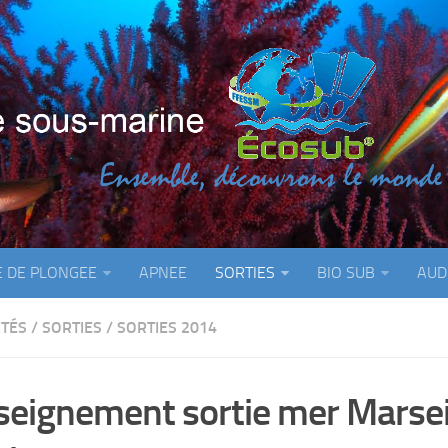
E DE PLONGEE
APNEE
SORTIES
BIO SUB
AUD
ITÉS
/
SORTIES
/
SORTIES 2014
seignement sortie mer Marsei