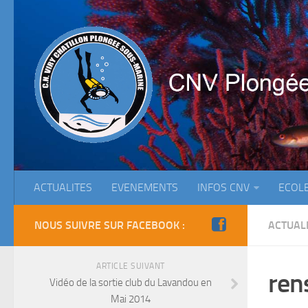
ACTUALITES
EVENEMENTS
INFOS CNV
ECOL
NOUS SUIVRE SUR FACEBOOK :
ACTUAL
ARTICLE SUIVANT
ren
Vidéo de la sortie club du Lavandou en
Mai 2014