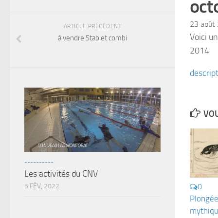
oct
23 août
ARTICLE PRÉCÉDENT
Voici u
à vendre Stab et combi
2014
descrip
VOU
----------
Les activités du CNV
0
5 FÉV, 2022
Plongée
mythiqu