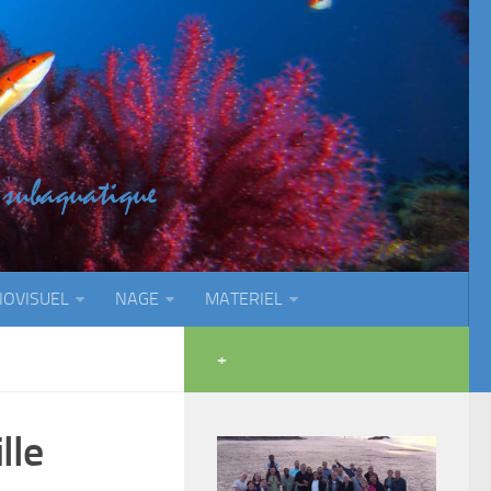
IOVISUEL
NAGE
MATERIEL
+
lle