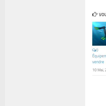
VOU
0
Équipem
vendre
10 Mai,