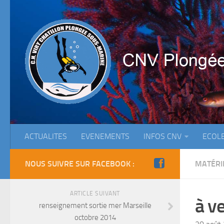
ACTUALITES
EVENEMENTS
INFOS CNV
ECOL
NOUS SUIVRE SUR FACEBOOK :
MATÉRI
ARTICLE SUIVANT
à v
renseignement sortie mer Marseille
octobre 2014