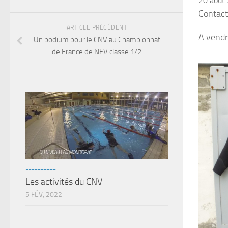
20 août
Contac
ARTICLE PRÉCÉDENT
A vend
Un podium pour le CNV au Championnat
de France de NEV classe 1/2
----------
Les activités du CNV
5 FÉV, 2022