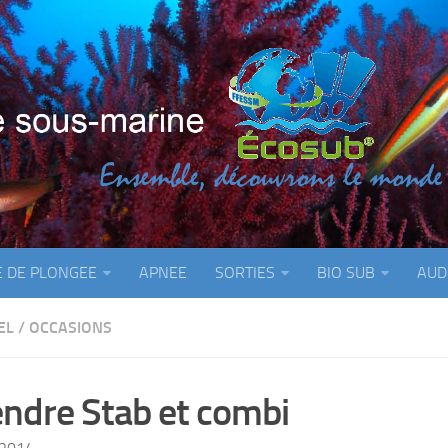
E DE PLONGEE
APNEE
SORTIES
BIO SUB
AUD
EL
/
OCCASIONS
endre Stab et combi