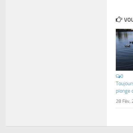
VOU
0
Toujours
plonge 
28 Fév,