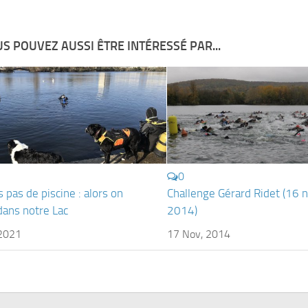
S POUVEZ AUSSI ÊTRE INTÉRESSÉ PAR...
0
 pas de piscine : alors on
Challenge Gérard Ridet (16
dans notre Lac
2014)
 2021
17 Nov, 2014