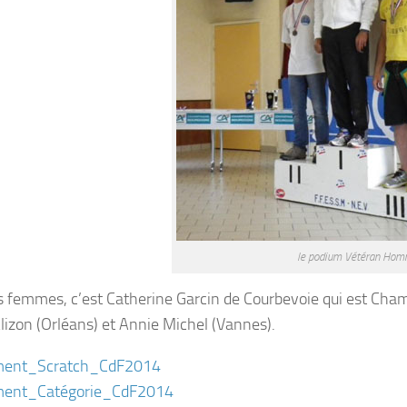
le podium Vétéran Ho
s femmes, c’est Catherine Garcin de Courbevoie qui est Cha
Alizon (Orléans) et Annie Michel (Vannes).
ment_Scratch_CdF2014
ment_Catégorie_CdF2014