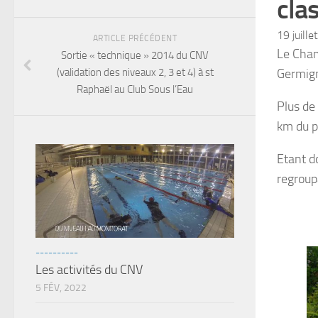
cla
19 juill
ARTICLE PRÉCÉDENT
Le Cham
Sortie « technique » 2014 du CNV
(validation des niveaux 2, 3 et 4) à st
Germign
Raphaël au Club Sous l’Eau
Plus de
km du p
Etant d
regroup
----------
Les activités du CNV
5 FÉV, 2022