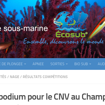
E DE PLONGEE
APNEE
SORTIES
BIO SUB
AUD
ITÉS
/
NAGE
/
RÉSULTATS COMPÉTITIONS
podium pour le CNV au Champ