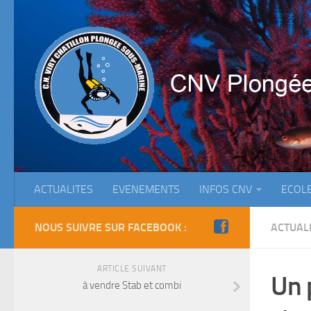
ACTUALITES
EVENEMENTS
INFOS CNV
ECOL
NOUS SUIVRE SUR FACEBOOK :
ACTUAL
ARTICLE SUIVANT
Un 
à vendre Stab et combi