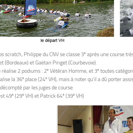
s scratch, Philippe du CNV se classe 3
e
après une course très
t (Bordeaux) et Gaëtan Pinget (Courbevoie).
 réalise 2 podiums : 2
e
Vétéran Homme, et 3
e
toutes catégori
alise la 36
e
place (24
e
VH), mais à noter qu’il a dû porter ass
 décompté par les juges de course.
est 49
e
(29
e
VH) et Patrick 64
e
(39
e
VH)