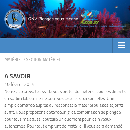
ACTUALITES
MATÉRIEL
/
SECTION MATÉRIEL
EVENEMENTS
A SAVOIR
INFOS CNV
10 février 2014
Bienvenue
Notre club prévoit aussi de vous prêter du matériel pour les départs
en sortie club ou même pour vos vacances personnelles. Une
Contacts
simple demande auprès du responsable matériel ou à ses adjoints
Documents utiles
suffit. Nous proposons détendeur, gilet, combinaison de plongée
Encadrement
pour tous mais aussi bouteille uniquement pour les niveaux
autonomes. Pour tout emprunt de matériel, il vous sera demandé
Historique