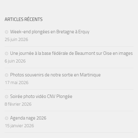
Agenda
Les Palmes du Lac
ARTICLES RÉCENTS
Résultats Compétitions
Week-end plongées en Bretagne à Erquy
25 juin 2026
MATERIEL
Section Matériel
Une journée à la base fédérale de Beaumont sur Oise en images
Occasions
6 juin 2026
Photos souvenirs de notre sortie en Martinique
17 mai 2026
Soirée photo vidéo CNV Plongée
8 février 2026
Agenda nage 2026
15 janvier 2026