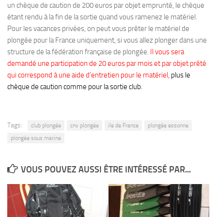
un chèque de caution de 200 euros par objet emprunté, le chèque
Plouf
étant rendu à la fin de la sortie quand vous ramenez le matériel.
Pour les vacances privées, on peut vous prêter le matériel de
ECOLE DE PLONGEE
plongée pour la France uniquement, si vous allez plonger dans une
Formations
structure de la fédération française de plongée.
Il vous sera
demandé une participation de 20 euros par mois et par objet prêté
Jeune plongeur
qui correspond à une aide d’entretien pour le matériel,
plus le
Plongeur N1
chèque de caution comme pour la sortie club.
Plongeur N2
Plongeur N3
Tags:
club plongée
cnv plongée
ile de France
plongée essonne
Maintien des acquis
plongée sous marine
Guide de palanquée N4
Initiateur
VOUS POUVEZ AUSSI ÊTRE INTÉRESSÉ PAR...
Moniteur Fédéral
Organisation
Responsables