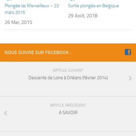
Fosse
Plongée lac Merveilleux – 22
Sortie plongée en Belgique
mars 2015
Sorties techniques
29 Août, 2018
26 Mar, 2015
APNEE
SORTIES
Sorties 2026
NOUS SUIVRE SUR FACEBOOK :
Sorties 2025
Sorties 2024
ARTICLE SUIVANT
Sorties 2023
Descente de Loire à Orléans (février 2014)
Sorties 2022
Sorties 2021
ARTICLE PRÉCÉDENT
Sorties 2020
A SAVOIR
Sorties 2019
Sorties 2018