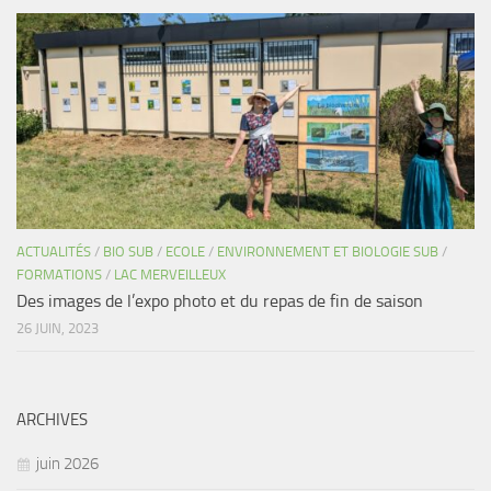
ACTUALITÉS
/
BIO SUB
/
ECOLE
/
ENVIRONNEMENT ET BIOLOGIE SUB
/
FORMATIONS
/
LAC MERVEILLEUX
Des images de l’expo photo et du repas de fin de saison
26 JUIN, 2023
ARCHIVES
juin 2026