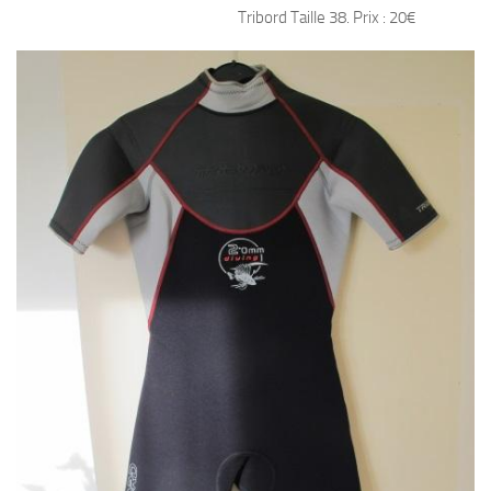
Tribord Taille 38. Prix :
20€
Plouf
ECOLE DE PLONGEE
Formations
Jeune plongeur
Plongeur N1
Plongeur N2
Plongeur N3
Maintien des acquis
Guide de palanquée N4
Initiateur
Moniteur Fédéral
Organisation
Responsables