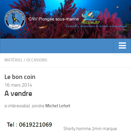
ACTUALITES
MATÉRIEL
/
OCCASIONS
EVENEMENTS
Le bon coin
INFOS CNV
16 mars 2014
Bienvenue
A vendre
Contacts
si intéressé(e) joindre
Michel Lefort
Documents utiles
Encadrement
Shorty homme 2mm marque
Historique