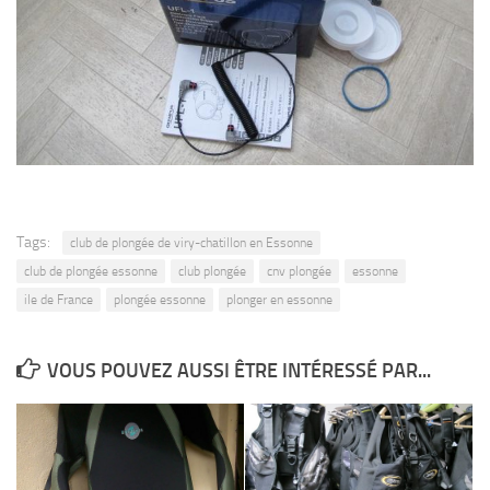
Agenda
Les Palmes du Lac
Résultats Compétitions
MATERIEL
Section Matériel
Occasions
Tags:
club de plongée de viry-chatillon en Essonne
club de plongée essonne
club plongée
cnv plongée
essonne
ile de France
plongée essonne
plonger en essonne
VOUS POUVEZ AUSSI ÊTRE INTÉRESSÉ PAR...