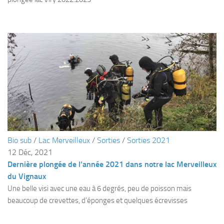
Agenda
Les Palmes du Lac
Résultats Compétitions
MATERIEL
Section Matériel
Occasions
Bio sub
/
Lac Merveilleux
/
Sorties
/
Sorties 2021
12 Déc, 2021
Dernière plongée de l’année 2021 dans notre lac Merveilleux
du Vignaux
Une belle visi avec une eau à 6 degrés, peu de poisson mais
beaucoup de crevettes, d’éponges et quelques écrevisses