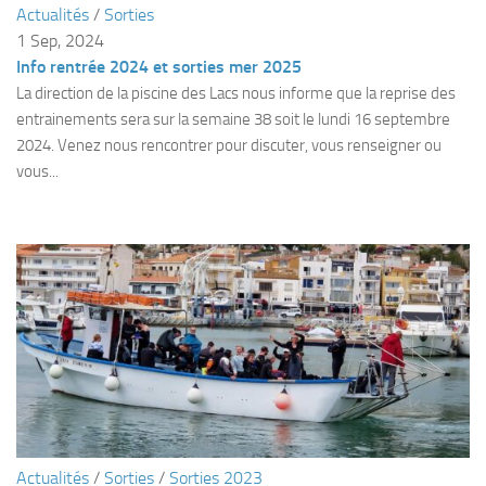
Actualités
/
Sorties
Plouf
1 Sep, 2024
Info rentrée 2024 et sorties mer 2025
ECOLE DE PLONGEE
La direction de la piscine des Lacs nous informe que la reprise des
Formations
entrainements sera sur la semaine 38 soit le lundi 16 septembre
Jeune plongeur
2024. Venez nous rencontrer pour discuter, vous renseigner ou
vous...
Plongeur N1
Plongeur N2
Plongeur N3
Maintien des acquis
Guide de palanquée N4
Initiateur
Moniteur Fédéral
Organisation
Responsables
Actualités
/
Sorties
/
Sorties 2023