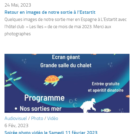
Fosse
24 Mai, 2023
Retour en images de notre sortie à l’Estartit
Sorties techniques
Quelques images de notre sortie mer en Espagne à L’Estartit avec
APNEE
l’hôtel club « Les Iles » de ce mois de mai 2023. Merci aux
photographes
SORTIES
Sorties 2026
Sorties 2025
Sorties 2024
Sorties 2023
Sorties 2022
Sorties 2021
Sorties 2020
Sorties 2019
Audiovisuel
/
Photo
/
Vidéo
Sorties 2018
6 Fév, 2023
Soirée photo vidéo le Samedi 11 février 2023