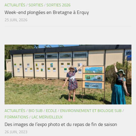
ACTUALITÉS
/
SORTIES
/
SORTIES 2026
Week-end plongées en Bretagne à Erquy
25 JUIN, 2026
ACTUALITÉS
/
BIO SUB
/
ECOLE
/
ENVIRONNEMENT ET BIOLOGIE SUB
/
FORMATIONS
/
LAC MERVEILLEUX
Des images de l’expo photo et du repas de fin de saison
26 JUIN, 2023