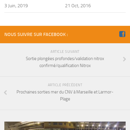
Fosse
3 Juin, 2019
21 Oct, 2016
Sorties techniques
APNEE
SORTIES
NOUS SUIVRE SUR FACEBOOK :
Sorties 2026
ARTICLE SUIVANT
Sorties 2025
Sortie plongées profondes/validation nitrox
Sorties 2024
confirmé/qualification Nitrox
Sorties 2023
Sorties 2022
ARTICLE PRÉCÉDENT
Prochaines sorties mer du CNV à Marseille et Larmor-
Sorties 2021
Plage
Sorties 2020
Sorties 2019
Sorties 2018