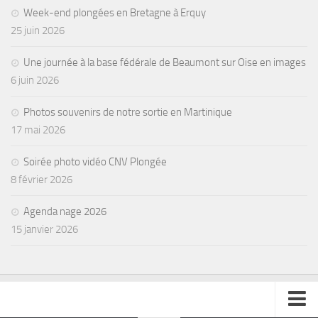
Week-end plongées en Bretagne à Erquy
Agenda
25 juin 2026
Les Palmes du Lac
Une journée à la base fédérale de Beaumont sur Oise en images
Résultats Compétitions
6 juin 2026
MATERIEL
Photos souvenirs de notre sortie en Martinique
Section Matériel
17 mai 2026
Occasions
Soirée photo vidéo CNV Plongée
8 février 2026
Agenda nage 2026
15 janvier 2026