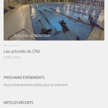
sorties 2017
Sorties 2016
Sorties 2015
Sorties 2014
BIO SUB
Environnement et Biologie Sub
----------
Formations
Les activités du CNV
Lac Merveilleux
5 FÉV, 2022
AUDIOVISUEL
Photo
PROCHAINS ÉVÈNEMENTS
Vidéo
Aucun évènements prévu pour le moment.
Peinture
NAGE
ARTICLES RÉCENTS
NAP / NEV