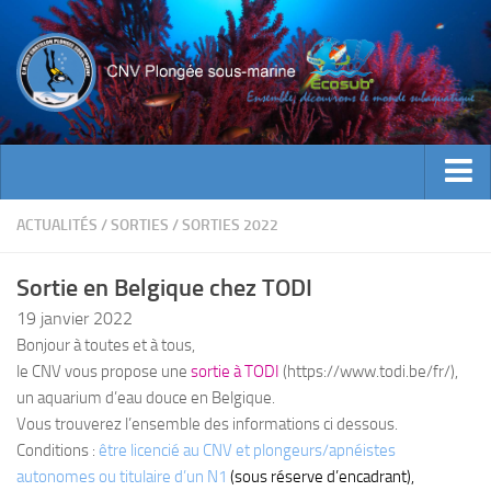
ACTUALITES
ACTUALITÉS
/
SORTIES
/
SORTIES 2022
EVENEMENTS
Sortie en Belgique chez TODI
INFOS CNV
19 janvier 2022
Bienvenue
Bonjour à toutes et à tous,
le CNV vous propose une
sortie à TODI
(https://www.todi.be/fr/),
Contacts
un aquarium d’eau douce en Belgique.
Documents utiles
Vous trouverez l’ensemble des informations ci dessous.
Encadrement
Conditions :
être licencié au CNV et plongeurs/apnéistes
autonomes ou titulaire d’un N1
(sous réserve d’encadrant),
Historique