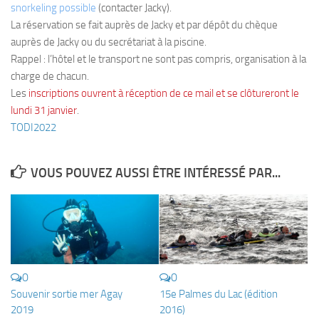
snorkeling possible
(contacter Jacky).
Plouf
La
réservation
se fait auprès de Jacky
et par dépôt du chèque
auprès de Jacky ou du secrétariat à la piscine.
ECOLE DE PLONGEE
Rappel :
l’hôtel et le transport ne sont pas compris, organisation à la
Formations
charge de chacun
.
Les
inscriptions ouvrent à réception de ce mail et se clôtureront le
Jeune plongeur
lundi 31 janvier
.
Plongeur N1
TODI2022
Plongeur N2
Plongeur N3
VOUS POUVEZ AUSSI ÊTRE INTÉRESSÉ PAR...
Maintien des acquis
Guide de palanquée N4
Initiateur
Moniteur Fédéral
0
0
Organisation
Souvenir sortie mer Agay
15e Palmes du Lac (édition
Responsables
2019
2016)