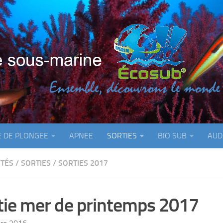
E DE PLONGEE
APNEE
SORTIES
BIO SUB
AUD
ITÉS
/
SORTIES
/
SORTIES 2017
tie mer de printemps 2017