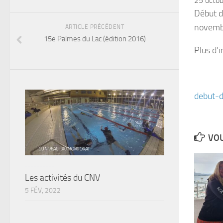
25 octo
Début d
novembr
ARTICLE PRÉCÉDENT
15e Palmes du Lac (édition 2016)
Plus d’i
debut-d
VOU
----------
Les activités du CNV
5 FÉV, 2022