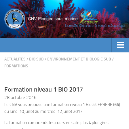
ACTUALITES
ACTUALITÉS
/
BIO SUB
/
ENVIRONNEMENT ET BIOLOGIE SUB
/
FORMATIONS
EVENEMENTS
INFOS CNV
Formation niveau 1 BIO 2017
Bienvenue
28 octobre 2016
Contacts
Le CNV vous propose une formation niveau 1 Bio à CERBERE (66)
Documents utiles
du lundi 10 juillet au mercredi 12 juillet 2017
Encadrement
La formation comprends les cours en salle plus 4 plongées
Historique