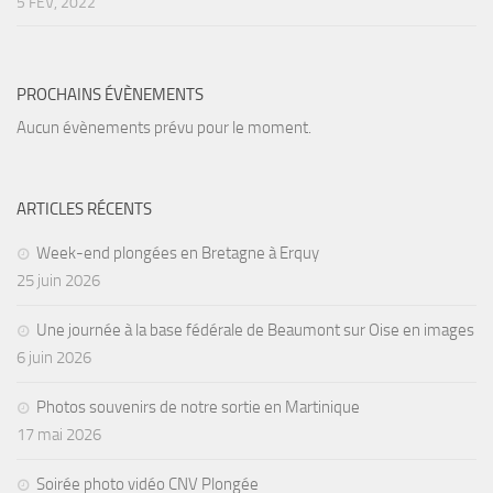
5 FÉV, 2022
Agenda
Les Palmes du Lac
PROCHAINS ÉVÈNEMENTS
Résultats Compétitions
Aucun évènements prévu pour le moment.
MATERIEL
Section Matériel
ARTICLES RÉCENTS
Occasions
Week-end plongées en Bretagne à Erquy
25 juin 2026
Une journée à la base fédérale de Beaumont sur Oise en images
6 juin 2026
Photos souvenirs de notre sortie en Martinique
17 mai 2026
Soirée photo vidéo CNV Plongée