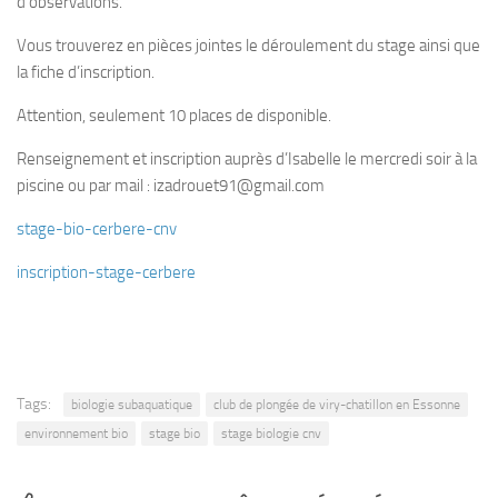
d’observations.
Plouf
Vous trouverez en pièces jointes le déroulement du stage ainsi que
ECOLE DE PLONGEE
la fiche d’inscription.
Formations
Attention, seulement 10 places de disponible.
Jeune plongeur
Renseignement et inscription auprès d’Isabelle le mercredi soir à la
Plongeur N1
piscine ou par mail : izadrouet91@gmail.com
Plongeur N2
stage-bio-cerbere-cnv
Plongeur N3
inscription-stage-cerbere
Maintien des acquis
Guide de palanquée N4
Initiateur
Moniteur Fédéral
Tags:
biologie subaquatique
club de plongée de viry-chatillon en Essonne
environnement bio
stage bio
stage biologie cnv
Organisation
Responsables