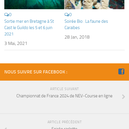
Fosse
Sorties techniques
0
0
Sortie mer en Bretagne à St
Soirée Bio : La faune des
APNEE
Cast le Guildo les 5 et 6 juin
Caraïbes
SORTIES
2021
28 Jan, 2018
3 Mai, 2021
Sorties 2026
Sorties 2025
Sorties 2024
NOUS SUIVRE SUR FACEBOOK :
Sorties 2023
Sorties 2022
ARTICLE SUIVANT
Sorties 2021
Championnat de France 2024 de NEV-Course en ligne
Sorties 2020
Sorties 2019
Sorties 2018
ARTICLE PRÉCÉDENT