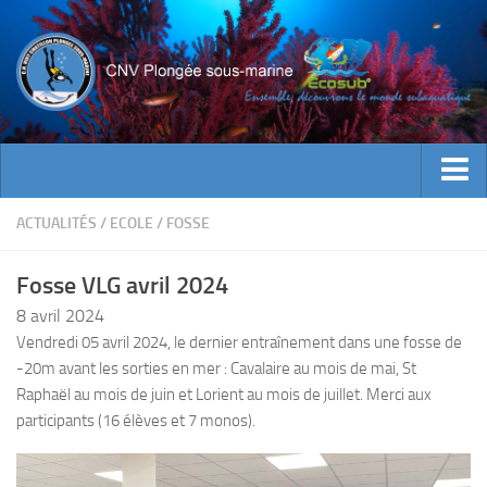
ACTUALITES
ACTUALITÉS
/
ECOLE
/
FOSSE
EVENEMENTS
Fosse VLG avril 2024
INFOS CNV
8 avril 2024
Bienvenue
Vendredi 05 avril 2024, le dernier entraînement dans une fosse de
-20m avant les sorties en mer : Cavalaire au mois de mai, St
Contacts
Raphaël au mois de juin et Lorient au mois de juillet. Merci aux
Documents utiles
participants (16 élèves et 7 monos).
Encadrement
Historique