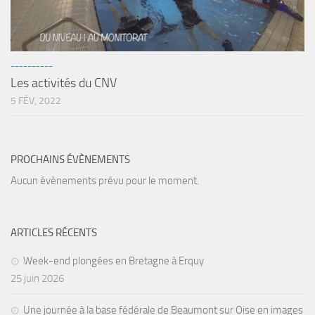
Agenda
Les Palmes du Lac
----------
Résultats Compétitions
Les activités du CNV
MATERIEL
5 FÉV, 2022
Section Matériel
Occasions
PROCHAINS ÉVÈNEMENTS
Aucun évènements prévu pour le moment.
ARTICLES RÉCENTS
Week-end plongées en Bretagne à Erquy
25 juin 2026
Une journée à la base fédérale de Beaumont sur Oise en images