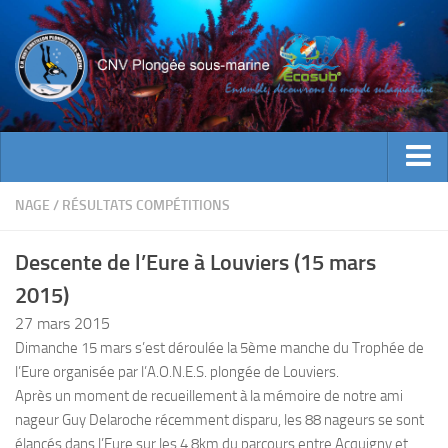
ACTUALITES
NAGE
/
RÉSULTATS COMPÉTITIONS
EVENEMENTS
Descente de l’Eure à Louviers (15 mars
INFOS CNV
2015)
Bienvenue
27 mars 2015
Contacts
Dimanche 15 mars s’est déroulée la 5ème manche du Trophée de
l’Eure organisée par l’A.O.N.E.S. plongée de Louviers.
Documents utiles
Après un moment de recueillement à la mémoire de notre ami
Encadrement
nageur Guy Delaroche récemment disparu, les 88 nageurs se sont
Historique
élancés dans l’Eure sur les 4,8km du parcours entre Acquigny et