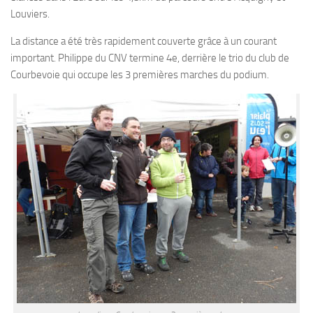
Louviers.
Plouf
La distance a été très rapidement couverte grâce à un courant
ECOLE DE PLONGEE
important. Philippe du CNV termine 4e, derrière le trio du club de
Formations
Courbevoie qui occupe les 3 premières marches du podium.
Jeune plongeur
Plongeur N1
Plongeur N2
Plongeur N3
Maintien des acquis
Guide de palanquée N4
Initiateur
Moniteur Fédéral
Organisation
Responsables