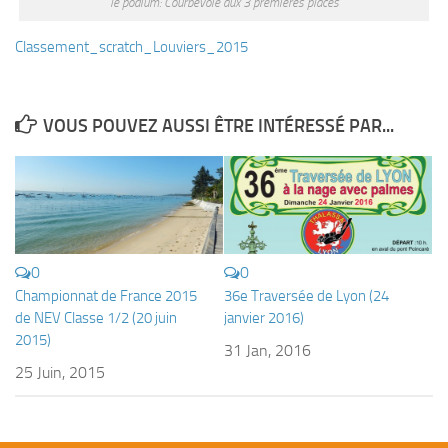
le podium: Courbevoie aux 3 premières places
Fosse
Sorties techniques
Classement_scratch_Louviers_2015
APNEE
SORTIES
VOUS POUVEZ AUSSI ÊTRE INTÉRESSÉ PAR...
Sorties 2026
Sorties 2025
Sorties 2024
Sorties 2023
0
0
Sorties 2022
Championnat de France 2015
36e Traversée de Lyon (24
de NEV Classe 1/2 (20 juin
janvier 2016)
Sorties 2021
2015)
31 Jan, 2016
Sorties 2020
25 Juin, 2015
Sorties 2019
Sorties 2018