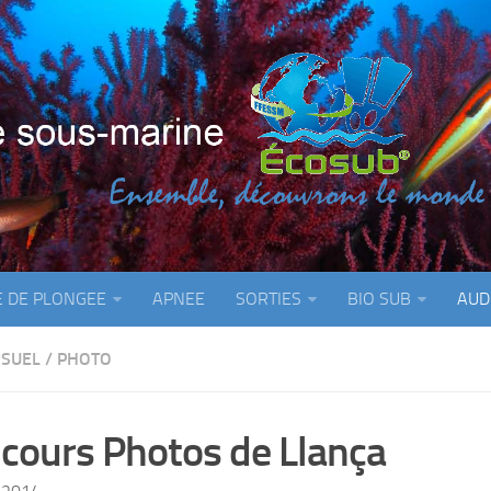
E DE PLONGEE
APNEE
SORTIES
BIO SUB
AUD
ISUEL
/
PHOTO
cours Photos de Llança