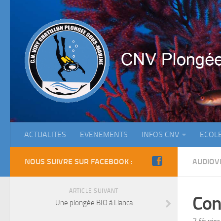
ACTUALITES
EVENEMENTS
INFOS CNV
ECOL
NOUS SUIVRE SUR FACEBOOK :
AUDIOV
ARTICLE SUIVANT
Con
Une plongée BIO à Llanca