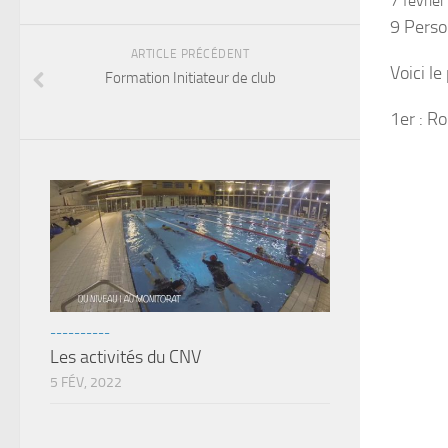
7 févrie
9 Perso
ARTICLE PRÉCÉDENT
Voici le
Formation Initiateur de club
1er : R
----------
Les activités du CNV
5 FÉV, 2022