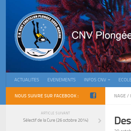
ACTUALITES
EVENEMENTS
INFOS CNV
ECOL
NOUS SUIVRE SUR FACEBOOK :
NAGE
/
ARTICLE SUIVANT
Des
Sélectif de la Cure (26 octobre 2014)