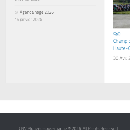
Agenda nage 2026
15 janvier 2026
0
Champio
Haute-G
30 Avr,
CNV Plongée sous-marine © 2026. All Rights Reserved.