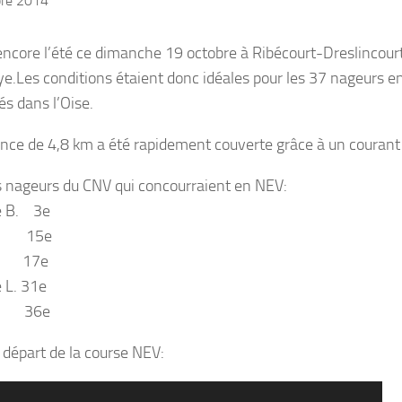
bre 2014
 encore l’été ce dimanche 19 octobre à Ribécourt-Dreslincourt
ye.
Les conditions étaient donc idéales pour les 37 nageurs e
és dans l’Oise.
ance de 4,8 km a été rapidement couverte grâce à un courant 
s nageurs du CNV qui concourraient en NEV:
e B. 3e
 15e
r 17e
e L. 31e
ce 36e
e départ de la course NEV: