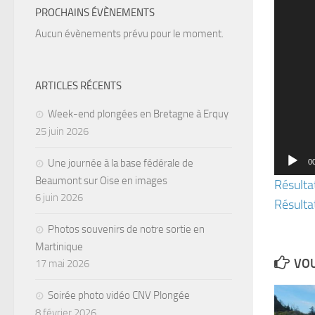
vidéo
PROCHAINS ÉVÈNEMENTS
Aucun évènements prévu pour le moment.
ARTICLES RÉCENTS
Week-end plongées en Bretagne à Erquy
25 juin 2026
Une journée à la base fédérale de
0
Beaumont sur Oise en images
Résulta
6 juin 2026
Résulta
Photos souvenirs de notre sortie en
Martinique
VOU
17 mai 2026
Soirée photo vidéo CNV Plongée
8 février 2026