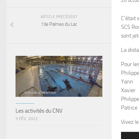
20 octo
ARTICLE PRÉCÉDENT
C’était
13e Palmes du Lac
SCS Ro
sont jet
La dist
Pour le
Philipp
Yann
Xavie
Philipp
----------
Patri
Les activités du CNV
5 FÉV, 2022
Vivez l
Lecteur