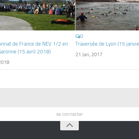
0
nnat de France de NEV 1/2 en
Traversée de Lyon (15 janvi
aronne (15 avril 2018)
21 Jan, 2017
 2018
se connecter