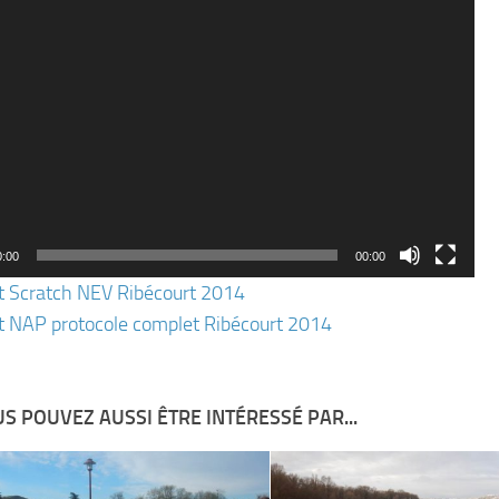
0:00
00:00
t Scratch NEV Ribécourt 2014
t NAP protocole complet Ribécourt 2014
S POUVEZ AUSSI ÊTRE INTÉRESSÉ PAR...