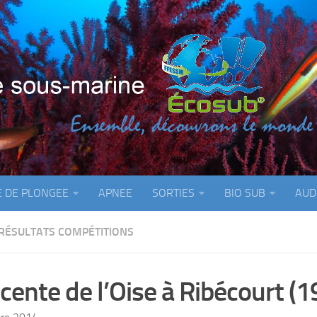
E DE PLONGEE
APNEE
SORTIES
BIO SUB
AUD
RÉSULTATS COMPÉTITIONS
cente de l’Oise à Ribécourt (