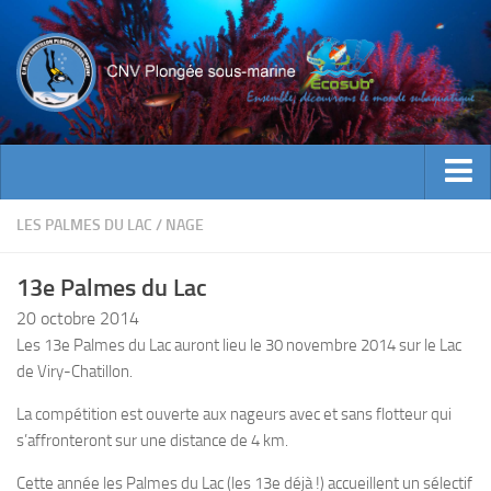
ACTUALITES
LES PALMES DU LAC
/
NAGE
EVENEMENTS
13e Palmes du Lac
INFOS CNV
20 octobre 2014
Bienvenue
Les 13e Palmes du Lac auront lieu le 30 novembre 2014 sur le Lac
de Viry-Chatillon.
Contacts
Documents utiles
La compétition est ouverte aux nageurs avec et sans flotteur qui
s’affronteront sur une distance de 4 km.
Encadrement
Cette année les Palmes du Lac (les 13e déjà !) accueillent un sélectif
Historique