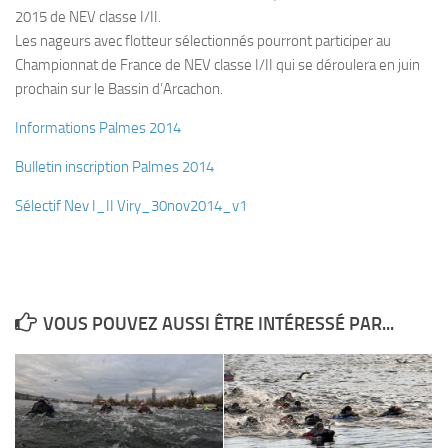
2015 de NEV classe I/II.
Plouf
Les nageurs avec flotteur sélectionnés pourront participer au
ECOLE DE PLONGEE
Championnat de France de NEV classe I/II qui se déroulera en juin
prochain sur le Bassin d’Arcachon.
Formations
Informations Palmes 2014
Jeune plongeur
Plongeur N1
Bulletin inscription Palmes 2014
Plongeur N2
Sélectif Nev I_II Viry_30nov2014_v1
Plongeur N3
Maintien des acquis
Guide de palanquée N4
VOUS POUVEZ AUSSI ÊTRE INTÉRESSÉ PAR...
Initiateur
Moniteur Fédéral
Organisation
Responsables