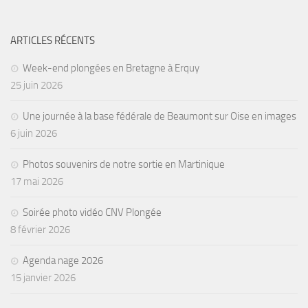
Agenda
ARTICLES RÉCENTS
Les Palmes du Lac
Résultats Compétitions
Week-end plongées en Bretagne à Erquy
25 juin 2026
MATERIEL
Section Matériel
Une journée à la base fédérale de Beaumont sur Oise en images
6 juin 2026
Occasions
Photos souvenirs de notre sortie en Martinique
17 mai 2026
Soirée photo vidéo CNV Plongée
8 février 2026
Agenda nage 2026
15 janvier 2026