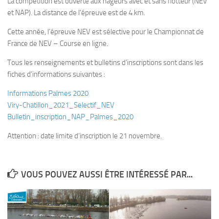
La compétition est ouverte aux nageurs avec et sans flotteur (NEV
et NAP).
La distance de l’épreuve est de 4 km.
Plouf
ECOLE DE PLONGEE
Cette année, l’épreuve NEV est sélective pour le Championnat de
France de NEV – Course en ligne.
Formations
Tous les renseignements et bulletins d’inscriptions sont dans les
Jeune plongeur
fiches d’informations suivantes :
Plongeur N1
Informations Palmes 2020
Plongeur N2
Viry-Chatillon_2021_Selectif_NEV
Plongeur N3
Bulletin_inscription_NAP_Palmes_2020
Maintien des acquis
Attention : date limite d’inscription le 21 novembre.
Guide de palanquée N4
Initiateur
VOUS POUVEZ AUSSI ÊTRE INTÉRESSÉ PAR...
Moniteur Fédéral
Organisation
Responsables