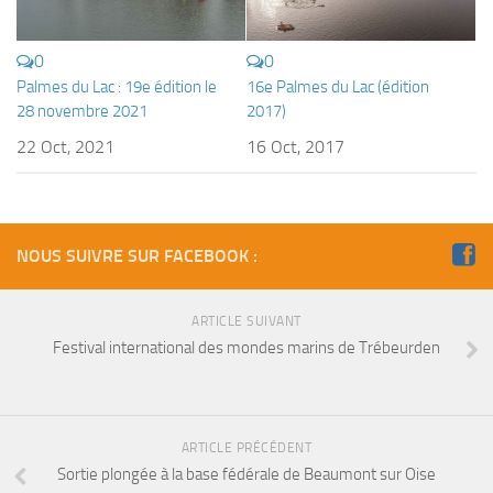
Fosse
Sorties techniques
0
0
Palmes du Lac : 19e édition le
16e Palmes du Lac (édition
APNEE
28 novembre 2021
2017)
SORTIES
22 Oct, 2021
16 Oct, 2017
Sorties 2026
Sorties 2025
Sorties 2024
NOUS SUIVRE SUR FACEBOOK :
Sorties 2023
Sorties 2022
ARTICLE SUIVANT
Festival international des mondes marins de Trébeurden
Sorties 2021
Sorties 2020
Sorties 2019
ARTICLE PRÉCÉDENT
Sorties 2018
Sortie plongée à la base fédérale de Beaumont sur Oise