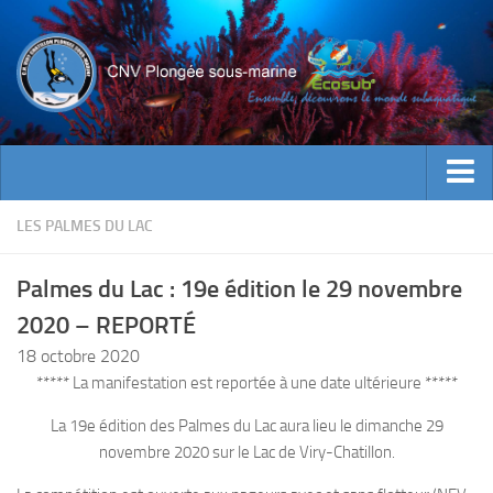
ACTUALITES
LES PALMES DU LAC
EVENEMENTS
Palmes du Lac : 19e édition le 29 novembre
INFOS CNV
2020 – REPORTÉ
Bienvenue
18 octobre 2020
Contacts
***** La manifestation est reportée à une date ultérieure *****
Documents utiles
La 19e édition des Palmes du Lac aura lieu le dimanche 29
Encadrement
novembre 2020 sur le Lac de Viry-Chatillon.
Historique