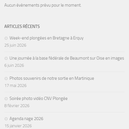
Aucun évènements prévu pour le moment.
Agenda
Les Palmes du Lac
ARTICLES RÉCENTS
Résultats Compétitions
MATERIEL
Week-end plongées en Bretagne à Erquy
25 juin 2026
Section Matériel
Occasions
Une journée à la base fédérale de Beaumont sur Oise en images
6 juin 2026
Photos souvenirs de notre sortie en Martinique
17 mai 2026
Soirée photo vidéo CNV Plongée
8 février 2026
Agenda nage 2026
15 janvier 2026