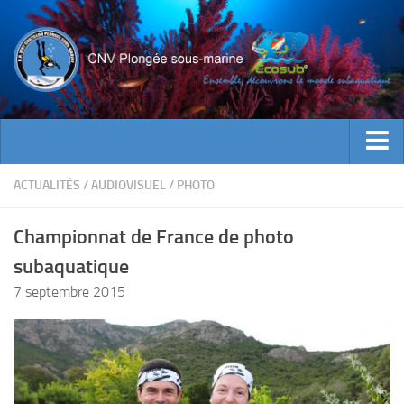
ACTUALITES
ACTUALITÉS
/
AUDIOVISUEL
/
PHOTO
EVENEMENTS
Championnat de France de photo
INFOS CNV
subaquatique
Bienvenue
7 septembre 2015
Contacts
Documents utiles
Encadrement
Historique