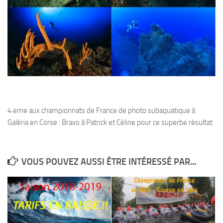
Fosse
Sorties techniques
APNEE
SORTIES
Sorties 2026
Sorties 2025
Sorties 2024
4 eme aux championnats de France de photo subaquatique à
Galéria en Corse : Bravo à Patrick et Céline pour ce superbe résultat
Sorties 2023
Sorties 2022
Sorties 2021
VOUS POUVEZ AUSSI ÊTRE INTÉRESSÉ PAR...
Sorties 2020
Sorties 2019
Sorties 2018