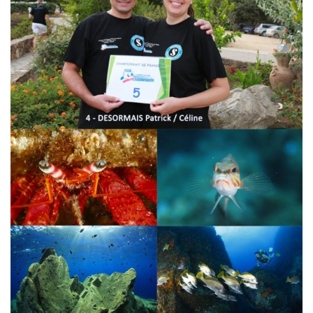
Plouf
ECOLE DE PLONGEE
Formations
Jeune plongeur
Plongeur N1
Plongeur N2
Plongeur N3
Maintien des acquis
Guide de palanquée N4
Initiateur
Moniteur Fédéral
Organisation
Responsables