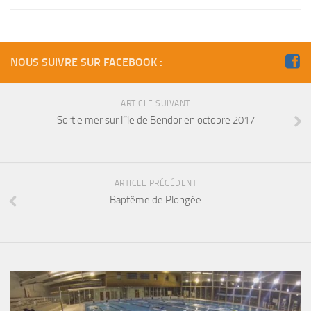
sorties 2017
Sorties 2016
Sorties 2015
NOUS SUIVRE SUR FACEBOOK :
Sorties 2014
BIO SUB
ARTICLE SUIVANT
Environnement et Biologie Sub
Sortie mer sur l’île de Bendor en octobre 2017
Formations
Lac Merveilleux
ARTICLE PRÉCÉDENT
AUDIOVISUEL
Baptême de Plongée
Photo
Vidéo
Peinture
NAGE
NAP / NEV