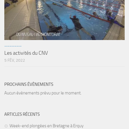
Agenda
Les Palmes du Lac
Résultats Compétitions
MATERIEL
----------
Section Matériel
Les activités du CNV
Occasions
5 FÉV, 2022
PROCHAINS ÉVÈNEMENTS
Aucun évènements prévu pour le moment.
ARTICLES RÉCENTS
Week-end plongées en Bretagne à Erquy