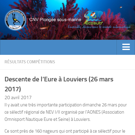
ACTUALITES
RÉSULTATS COMPÉTITIONS
EVENEMENTS
Descente de l’Eure à Louviers (26 mars
INFOS CNV
2017)
Bienvenue
20 avril 2017
Contacts
Il y avait une très importante participation dimanche 26 mars pour
ce sélectif régional de NEV I/II organisé par l’AONES (Association
Documents utiles
Omnisport Nautique Eure et Seine) à Louviers.
Encadrement
Ce sont près de 160 nageurs qui ont participé à ce sélectif pour le
Historique