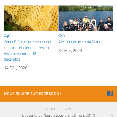
Fosse
Sorties techniques
APNEE
SORTIES
0
0
Sorties 2026
Cours BIO sur les bryozoaires,
Activités du mois de Mars
cnidaires et cténophores en
Sorties 2025
31 Mar, 2023
Visio ce vendredi 18
Sorties 2024
décembre
Sorties 2023
14 Déc, 2020
Sorties 2022
Sorties 2021
Sorties 2020
NOUS SUIVRE SUR FACEBOOK :
Sorties 2019
Sorties 2018
ARTICLE SUIVANT
Descente de l’Eure à Louviers (26 mars 2017)