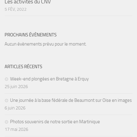
Les activités du CNV
Agenda
5 FÉV, 2022
Les Palmes du Lac
Résultats Compétitions
PROCHAINS ÉVÈNEMENTS
MATERIEL
Aucun évènements prévu pour le moment.
Section Matériel
Occasions
ARTICLES RÉCENTS
Week-end plongées en Bretagne à Erquy
25 juin 2026
Une journée à la base fédérale de Beaumont sur Oise en images
6 juin 2026
Photos souvenirs de notre sortie en Martinique
17 mai 2026