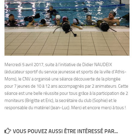
Plouf
ECOLE DE PLONGEE
Formations
Jeune plongeur
Plongeur N1
Plongeur N2
Mercredi 5 avril 2017, suite à l’initiative de Didier NAUDEIX
Plongeur N3
(éducateur sportif du service jeunesse et sports de la ville d’Athis-
Maintien des acquis
Mons), le CNV a organisé une séance découverte de la plongée
pour 7 jeunes de 10 à 12 ans accompagnés par 2 animateurs. Cette
Guide de palanquée N4
séance est une belle réussite pour tous grâce à la participation de 2
Initiateur
moniteurs (Brigitte et Eric), la secrétaire du club (Sophie) et le
responsable du matériel (Jean-Luc). Merci et encore merci à tous !
Moniteur Fédéral
Organisation
Responsables
VOUS POUVEZ AUSSI ÊTRE INTÉRESSÉ PAR...