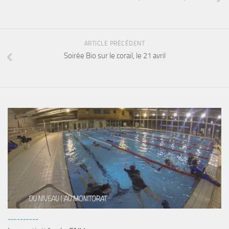
sorties 2017
Sorties 2016
Sorties 2015
ARTICLE PRÉCÉDENT
Sorties 2014
Soirée Bio sur le corail, le 21 avril
BIO SUB
Environnement et Biologie Sub
Formations
Lac Merveilleux
AUDIOVISUEL
Photo
Vidéo
Peinture
NAGE
----------
NAP / NEV