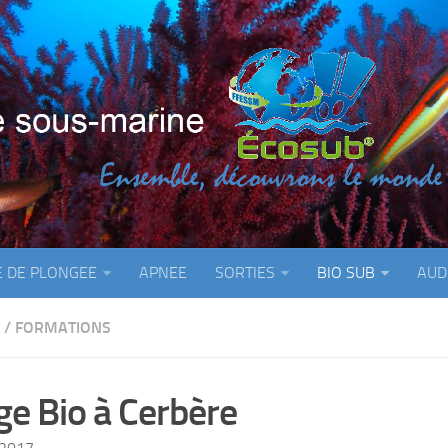
E DE PLONGEE
APNEE
SORTIES
BIO SUB
AUD
/
FORMATIONS
ge Bio à Cerbère