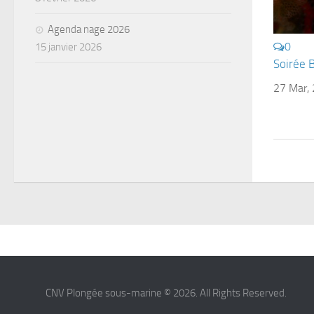
Agenda nage 2026
0
15 janvier 2026
Soirée Bi
27 Mar,
CNV Plongée sous-marine © 2026. All Rights Reserved.