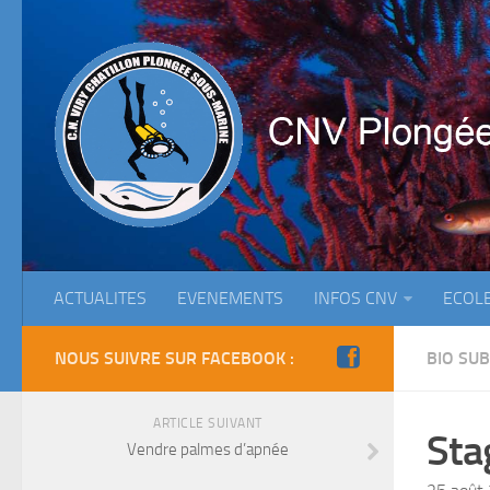
ACTUALITES
EVENEMENTS
INFOS CNV
ECOL
NOUS SUIVRE SUR FACEBOOK :
BIO SUB
ARTICLE SUIVANT
Sta
Vendre palmes d’apnée