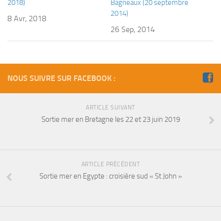
sorties 2017
2018)
Bagneaux (20 septembre
2014)
Sorties 2016
8 Avr, 2018
26 Sep, 2014
Sorties 2015
Sorties 2014
BIO SUB
NOUS SUIVRE SUR FACEBOOK :
Environnement et Biologie Sub
Formations
ARTICLE SUIVANT
Lac Merveilleux
Sortie mer en Bretagne les 22 et 23 juin 2019
AUDIOVISUEL
Photo
ARTICLE PRÉCÉDENT
Vidéo
Sortie mer en Egypte : croisière sud « St John »
Peinture
NAGE
NAP / NEV