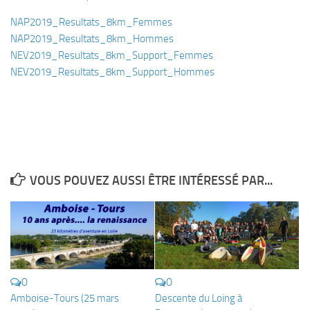
Fosse
NAP2019_Resultats_8km_Femmes
Sorties techniques
NAP2019_Resultats_8km_Hommes
APNEE
NEV2019_Resultats_8km_Support_Femmes
NEV2019_Resultats_8km_Support_Hommes
SORTIES
Sorties 2026
Sorties 2025
Sorties 2024
Sorties 2023
VOUS POUVEZ AUSSI ÊTRE INTÉRESSÉ PAR...
Sorties 2022
Sorties 2021
Sorties 2020
Sorties 2019
0
0
Sorties 2018
Amboise-Tours (25 mars
Descente du Loing à