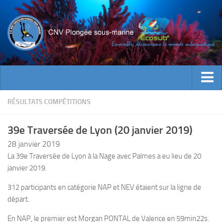
ACTUALITES
RÉSULTATS COMPÉTITIONS
EVENEMENTS
39e Traversée de Lyon (20 janvier 2019)
INFOS CNV
28 janvier 2019
Bienvenue
La 39e Traversée de Lyon à la Nage avec Palmes a eu lieu de 20
janvier 2019.
Contacts
Documents utiles
312 participants en catégorie NAP et NEV étaient sur la ligne de
départ.
Encadrement
En NAP, le premier est Morgan PONTAL de Valence en 59min22s.
Historique