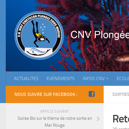
ACTUALITES
EVENEMENTS
INFOS CNV
ECOL
NOUS SUIVRE SUR FACEBOOK :
SORTIE
ARTICLE SUIVANT
Ret
Soirée Bio sur le thème de notre sortie en
Mer Rouge