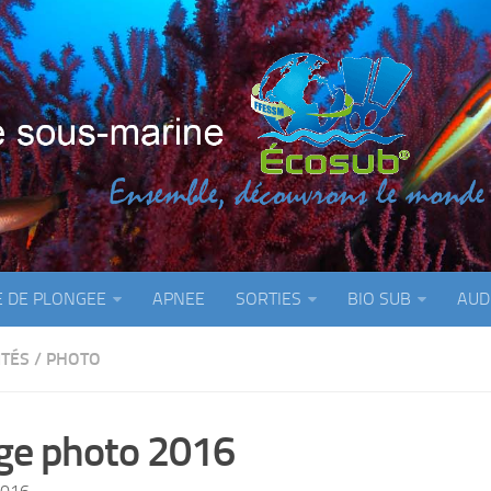
E DE PLONGEE
APNEE
SORTIES
BIO SUB
AUD
ITÉS
/
PHOTO
ge photo 2016