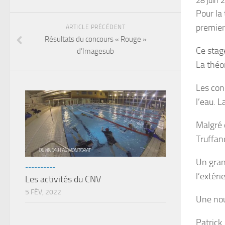
28 juin 
Pour la
premier
ARTICLE PRÉCÉDENT
Résultats du concours « Rouge »
Ce stage
d’Imagesub
La théor
Les con
l’eau. L
Malgré 
Truffand
Un gran
----------
l’extér
Les activités du CNV
5 FÉV, 2022
Une nou
Patrick