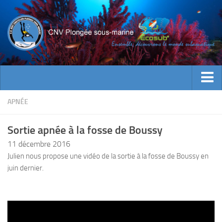
ACTUALITES
APNÉE
EVENEMENTS
Sortie apnée à la fosse de Boussy
INFOS CNV
11 décembre 2016
Bienvenue
Julien nous propose une vidéo de la sortie à la fosse de Boussy en
juin dernier.
Contacts
Documents utiles
Encadrement
Historique