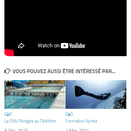
Plouf
ECOLE DE PLONGEE
Formations
Jeune plongeur
Plongeur N1
Plongeur N2
Plongeur N3
VOUS POUVEZ AUSSI ÊTRE INTÉRESSÉ PAR...
Maintien des acquis
Guide de palanquée N4
Initiateur
Moniteur Fédéral
0
0
Organisation
Le CNV Plongée au Téléthon
Formation Apnée
Responsables
9 Déc, 2015
1 Mar, 2014