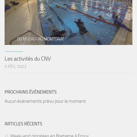
sorties 2017
Sorties 2016
Sorties 2015
Sorties 2014
BIO SUB
----------
Environnement et Biologie Sub
Les activités du CNV
Formations
5 FÉV, 2022
Lac Merveilleux
AUDIOVISUEL
PROCHAINS ÉVÈNEMENTS
Photo
Aucun évènements prévu pour le moment.
Vidéo
Peinture
ARTICLES RÉCENTS
NAGE
NAP / NEV
Week-end plongées en Bretagne à Erquy