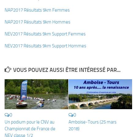
Fosse
NAP2017 Résultats 9km Femmes
Sorties techniques
NAP2017 Résultats 9km Hommes
APNEE
NEV2017 Résultats 9km Support Femmes
SORTIES
NEV2017 Résultats 9km Support Hommes
Sorties 2026
Sorties 2025
Sorties 2024
VOUS POUVEZ AUSSI ÊTRE INTÉRESSÉ PAR...
Sorties 2023
Sorties 2022
Sorties 2021
Sorties 2020
0
0
Sorties 2019
Un podium pour le CNV au
Amboise-Tours (25 mars
Sorties 2018
Championnat de France de
2018)
NEV classe 1/2