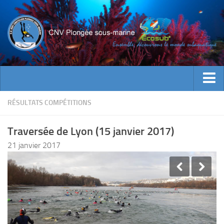
ACTUALITES
RÉSULTATS COMPÉTITIONS
EVENEMENTS
Traversée de Lyon (15 janvier 2017)
INFOS CNV
21 janvier 2017
Bienvenue
Contacts
Documents utiles
Encadrement
Historique