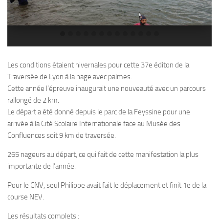
Plouf
ECOLE DE PLONGEE
Formations
Jeune plongeur
Les conditions étaient hivernales pour cette 37e éditon de la
Traversée de Lyon à la nage avec palmes.
Plongeur N1
Cette année l’épreuve inaugurait une nouveauté avec un parcours
Plongeur N2
rallongé de 2 km.
Le départ a été donné depuis le parc de la Feyssine pour une
Plongeur N3
arrivée à la Cité Scolaire Internationale face au Musée des
Maintien des acquis
Confluences soit 9 km de traversée.
Guide de palanquée N4
265 nageurs au départ, ce qui fait de cette manifestation la plus
Initiateur
importante de l’année.
Moniteur Fédéral
Pour le CNV, seul Philippe avait fait le déplacement et finit 1e de la
Organisation
course NEV.
Responsables
Les résultats complets :