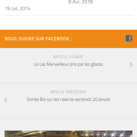
sorties 2017
8 Avr, 2018
19 Juil, 2014
Sorties 2016
Sorties 2015
Sorties 2014
NOUS SUIVRE SUR FACEBOOK :
BIO SUB
Environnement et Biologie Sub
ARTICLE SUIVANT
Formations
Le Lac Merveilleux pris par les glaces
Lac Merveilleux
AUDIOVISUEL
ARTICLE PRÉCÉDENT
Photo
Soirée Bio sur les raies le vendredi 20 janvier
Vidéo
Peinture
NAGE
NAP / NEV