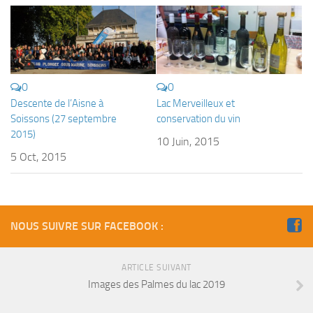
sorties 2017
Sorties 2016
Sorties 2015
Sorties 2014
0
0
BIO SUB
Descente de l’Aisne à
Lac Merveilleux et
Soissons (27 septembre
conservation du vin
Environnement et Biologie Sub
2015)
10 Juin, 2015
Formations
5 Oct, 2015
Lac Merveilleux
AUDIOVISUEL
Photo
NOUS SUIVRE SUR FACEBOOK :
Vidéo
Peinture
ARTICLE SUIVANT
NAGE
Images des Palmes du lac 2019
NAP / NEV