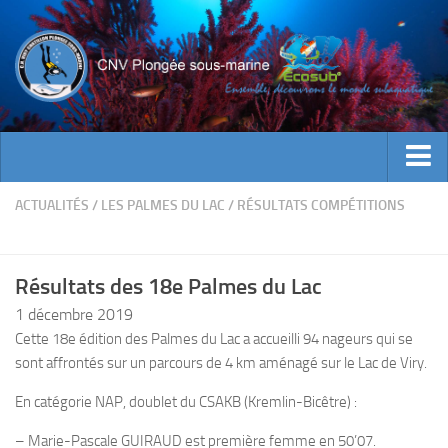
ACTUALITES
ACTUALITÉS
/
LES PALMES DU LAC
/
RÉSULTATS COMPÉTITIONS
EVENEMENTS
INFOS CNV
Résultats des 18e Palmes du Lac
Bienvenue
1 décembre 2019
Cette 18e édition des Palmes du Lac a accueilli 94 nageurs qui se
Contacts
sont affrontés sur un parcours de 4 km aménagé sur le Lac de Viry.
Documents utiles
En catégorie NAP, doublet du CSAKB (Kremlin-Bicêtre) :
Encadrement
– Marie-Pascale GUIRAUD est première femme en 50’07.
Historique