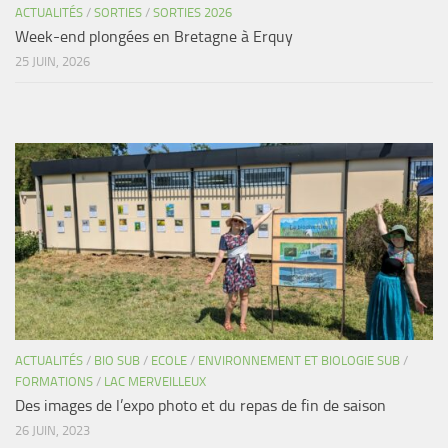
ACTUALITÉS
/
SORTIES
/
SORTIES 2026
Week-end plongées en Bretagne à Erquy
25 JUIN, 2026
ACTUALITÉS
/
BIO SUB
/
ECOLE
/
ENVIRONNEMENT ET BIOLOGIE SUB
/
FORMATIONS
/
LAC MERVEILLEUX
Des images de l’expo photo et du repas de fin de saison
26 JUIN, 2023