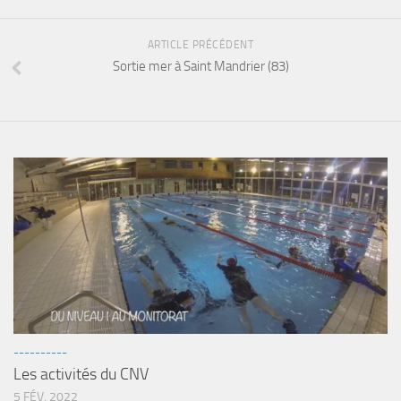
Agenda
ARTICLE PRÉCÉDENT
Les Palmes du Lac
Sortie mer à Saint Mandrier (83)
Résultats Compétitions
MATERIEL
Section Matériel
Occasions
----------
Les activités du CNV
5 FÉV, 2022