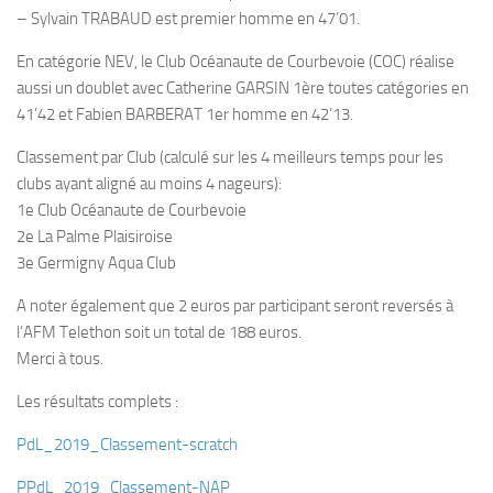
– Sylvain TRABAUD est premier homme en 47’01.
Plouf
En catégorie NEV, le Club Océanaute de Courbevoie (COC) réalise
ECOLE DE PLONGEE
aussi un doublet avec Catherine GARSIN 1ère toutes catégories en
Formations
41’42 et Fabien BARBERAT 1er homme en 42’13.
Jeune plongeur
Classement par Club (calculé sur les 4 meilleurs temps pour les
Plongeur N1
clubs ayant aligné au moins 4 nageurs):
1e Club Océanaute de Courbevoie
Plongeur N2
2e La Palme Plaisiroise
Plongeur N3
3e Germigny Aqua Club
Maintien des acquis
A noter également que 2 euros par participant seront reversés à
Guide de palanquée N4
l’AFM Telethon soit un total de 188 euros.
Merci à tous.
Initiateur
Moniteur Fédéral
Les résultats complets :
Organisation
PdL_2019_Classement-scratch
Responsables
P
PdL_2019_Classement-NAP