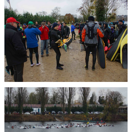
Plouf
ECOLE DE PLONGEE
Formations
Jeune plongeur
Plongeur N1
Plongeur N2
Plongeur N3
Maintien des acquis
Guide de palanquée N4
Initiateur
Moniteur Fédéral
Organisation
Responsables