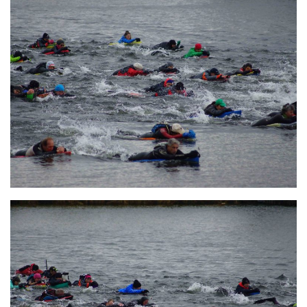
sorties 2017
Sorties 2016
Sorties 2015
Sorties 2014
BIO SUB
Environnement et Biologie Sub
Formations
Lac Merveilleux
AUDIOVISUEL
Photo
Vidéo
Peinture
NAGE
NAP / NEV