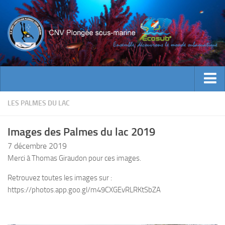
ACTUALITES
LES PALMES DU LAC
EVENEMENTS
Images des Palmes du lac 2019
INFOS CNV
7 décembre 2019
Bienvenue
Merci à Thomas Giraudon pour ces images.
Contacts
Retrouvez toutes les images sur :
Documents utiles
https://photos.app.goo.gl/m49CXGEvRLRKtSbZA
Encadrement
Historique