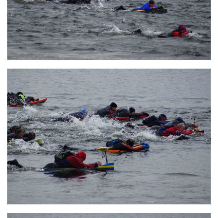
Agenda
Les Palmes du Lac
Résultats Compétitions
MATERIEL
Section Matériel
Occasions