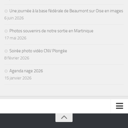
Une journée à la base fédérale de Beaumont sur Oise en images
6 juin 2026
Photos souvenirs de notre sortie en Martinique
17 mai 2026
Soirée photo vidéo CNV Plongée
8 février 2026
Agenda nage 2026
15 janvier 2026
se connecter