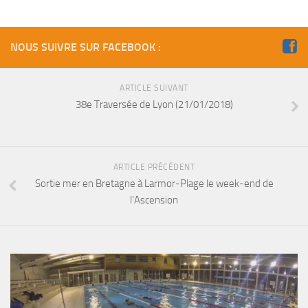
sorties 2017
Sorties 2016
Sorties 2015
NOUS SUIVRE SUR FACEBOOK :
Sorties 2014
ARTICLE SUIVANT
BIO SUB
38e Traversée de Lyon (21/01/2018)
Environnement et Biologie Sub
Formations
Lac Merveilleux
ARTICLE PRÉCÉDENT
Sortie mer en Bretagne à Larmor-Plage le week-end de
AUDIOVISUEL
l’Ascension
Photo
Vidéo
Peinture
NAGE
NAP / NEV