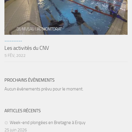
Agenda
Les Palmes du Lac
Résultats Compétitions
MATERIEL
----------
Les activités du CNV
Section Matériel
5 FÉV, 2022
Occasions
PROCHAINS ÉVÈNEMENTS
Aucun évènements prévu pour le moment.
ARTICLES RÉCENTS
Week-end plongées en Bretagne à Erquy
25 juin 2026