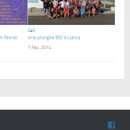
0
5 février
Une plongée BIO à Llanca
7 Fév, 2014