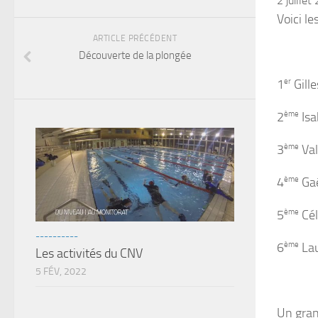
2 juillet
Voici l
ARTICLE PRÉCÉDENT
Découverte de la plongée
1
er
Gill
2
ème
Isa
3
ème
Val
4
ème
Gaë
5
ème
Cél
----------
6
ème
Lau
Les activités du CNV
5 FÉV, 2022
Un gran