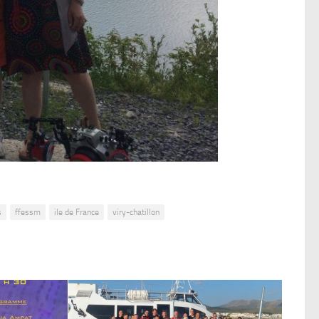
s
ffessm
ile de France
viry-chatillon