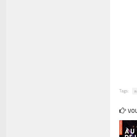
Tags:
a
VOU