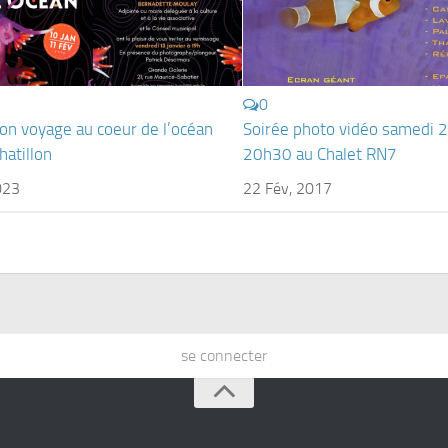
0
ion voyage au coeur de l’océan
Soirée photo vidéo samedi 2
hatillon
20h30 au Chalet RN7
023
22 Fév, 2017
se connecter