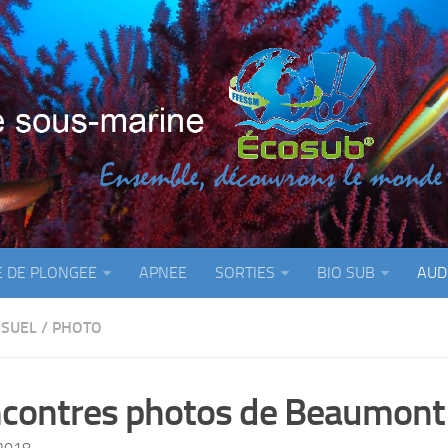
E DE PLONGEE
APNEE
SORTIES
BIO SUB
AUD
ISUEL
/
PHOTO
contres photos de Beaumont 