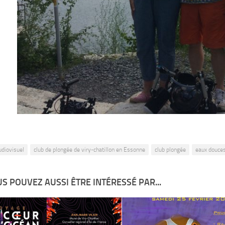
udiovisuel
club de plongée de viry-chatillon en Essonne
club plongée
eaux douce
S POUVEZ AUSSI ÊTRE INTÉRESSÉ PAR...