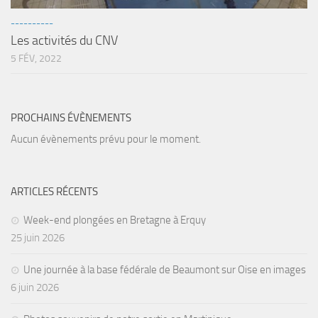
sorties 2017
----------
Sorties 2016
Les activités du CNV
Sorties 2015
5 FÉV, 2022
Sorties 2014
BIO SUB
PROCHAINS ÉVÈNEMENTS
Environnement et Biologie Sub
Aucun évènements prévu pour le moment.
Formations
Lac Merveilleux
ARTICLES RÉCENTS
AUDIOVISUEL
Photo
Week-end plongées en Bretagne à Erquy
25 juin 2026
Vidéo
Peinture
Une journée à la base fédérale de Beaumont sur Oise en images
6 juin 2026
NAGE
NAP / NEV