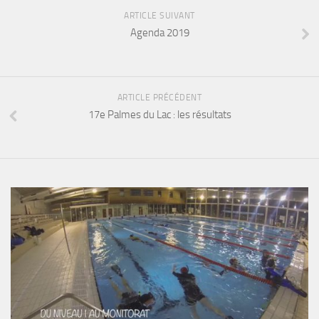
Fosse
ARTICLE SUIVANT
Agenda 2019
Sorties techniques
APNEE
SORTIES
ARTICLE PRÉCÉDENT
Sorties 2026
17e Palmes du Lac : les résultats
Sorties 2025
Sorties 2024
Sorties 2023
Sorties 2022
Sorties 2021
Sorties 2020
Sorties 2019
Sorties 2018