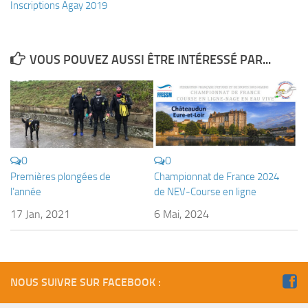
Inscriptions Agay 2019
Plouf
ECOLE DE PLONGEE
VOUS POUVEZ AUSSI ÊTRE INTÉRESSÉ PAR...
Formations
Jeune plongeur
Plongeur N1
Plongeur N2
Plongeur N3
0
0
Premières plongées de
Championnat de France 2024
Maintien des acquis
l’année
de NEV-Course en ligne
Guide de palanquée N4
17 Jan, 2021
6 Mai, 2024
Initiateur
Moniteur Fédéral
Organisation
NOUS SUIVRE SUR FACEBOOK :
Responsables