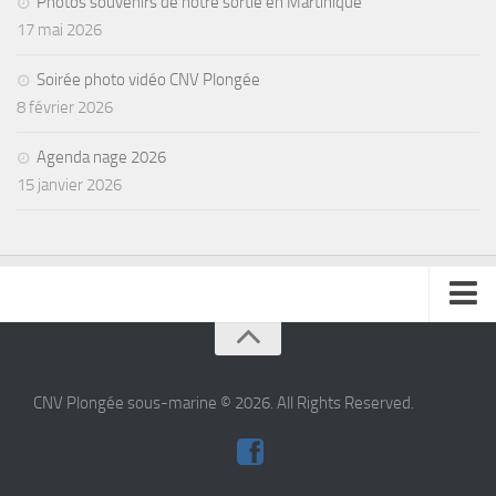
Photos souvenirs de notre sortie en Martinique
17 mai 2026
Agenda
Les Palmes du Lac
Soirée photo vidéo CNV Plongée
Résultats Compétitions
8 février 2026
MATERIEL
Agenda nage 2026
Section Matériel
15 janvier 2026
Occasions
se connecter
CNV Plongée sous-marine © 2026. All Rights Reserved.