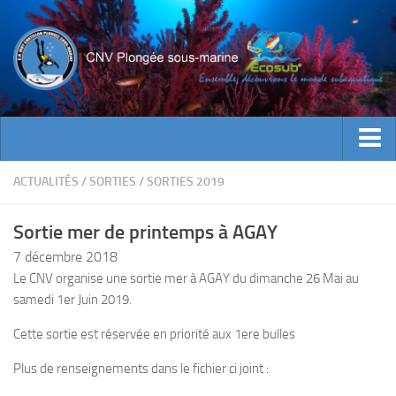
ACTUALITES
ACTUALITÉS
/
SORTIES
/
SORTIES 2019
EVENEMENTS
Sortie mer de printemps à AGAY
INFOS CNV
7 décembre 2018
Bienvenue
Le CNV organise une sortie mer à AGAY du dimanche 26 Mai au
samedi 1er Juin 2019.
Contacts
Documents utiles
Cette sortie est réservée en priorité aux 1ere bulles
Encadrement
Plus de renseignements dans le fichier ci joint :
Historique