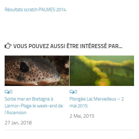
Fosse
Résultats scratch PALMES 2014
Sorties techniques
APNEE
SORTIES
VOUS POUVEZ AUSSI ÊTRE INTÉRESSÉ PAR...
Sorties 2026
Sorties 2025
Sorties 2024
Sorties 2023
Sorties 2022
0
0
Sorties 2021
Sortie mer en Bretagne à
Plongée Lac Merveilleux – 2
Larmor-Plage le week-end de
mai 2015
Sorties 2020
l’Ascension
2 Mai, 2015
Sorties 2019
27 Jan, 2018
Sorties 2018