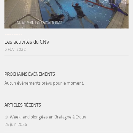
Agenda
Les Palmes du Lac
Résultats Compétitions
----------
MATERIEL
Les activités du CNV
Section Matériel
5 FÉV, 2022
Occasions
PROCHAINS ÉVÈNEMENTS
Aucun évènements prévu pour le moment.
ARTICLES RÉCENTS
Week-end plongées en Bretagne à Erquy
25 juin 2026