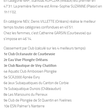
En catégorie NAP, Stanislas KUPCZAK (Meaux) est premier en
47’31. La première femme est Anne-Sophie SUZANNE (Plaisir) en
Plouf
1h11’02.
ECOLE DE PLONGEE
En catégorie NEV, Denis VILLETTE (Orléans) réalise le meilleur
Formations
temps toutes catégories confondues en 45’51.
Jeune plongeur
Chez les femmes, c’est Catherine GARSIN (Courbevoie) qui
s’impose en 46’14.
Plongeur N1
Plongeur N2
Classement par Club (calculé sur les 4 meilleurs temps):
1e Club Océanaute de Courbevoie
Plongeur N3
2e Eau Vive Plongée Orléans
Maintien des acquis
3e Club Nautique de Viry-Chatillon
4e Aquatic Club Amboisien Plongée
Guide de palanquée N4
5e SCA2000 Apnée Evry
Initiateur
6e Jeux Subaquatiques du Canton de Corbie
Moniteur Fédéral
7e Subaquatique Dunois (Châteaudun)
8e Les Marsouins du Perreux
Organisation
9e Club de Plongée de St Quentin en Yvelines
Responsables
10e ESN Palmer’s Nanterre