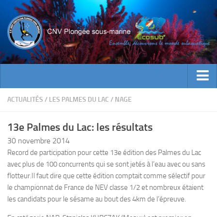
ACTUALITES
ACTUALITÉS
/
LES PALMES DU LAC
/
NAGE
EVENEMENTS
13e Palmes du Lac: les résultats
INFOS CNV
30 novembre 2014
Bienvenue
Record de participation pour cette 13e édition des Palmes du Lac
avec plus de 100 concurrents qui se sont jetés à l’eau avec ou sans
Contacts
flotteur.
Il faut dire que cette édition comptait comme sélectif pour
Documents utiles
le championnat de France de NEV classe 1/2 et nombreux étaient
Encadrement
les candidats pour le sésame au bout des 4km de l’épreuve.
Historique