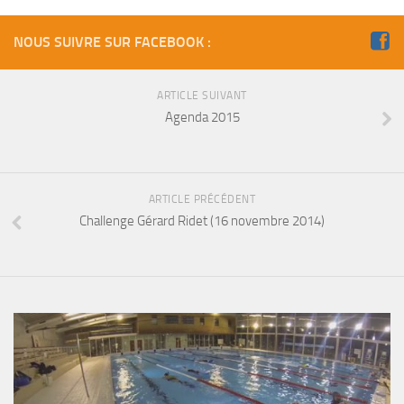
sorties 2017
Sorties 2016
NOUS SUIVRE SUR FACEBOOK :
Sorties 2015
Sorties 2014
ARTICLE SUIVANT
Agenda 2015
BIO SUB
Environnement et Biologie Sub
Formations
ARTICLE PRÉCÉDENT
Lac Merveilleux
Challenge Gérard Ridet (16 novembre 2014)
AUDIOVISUEL
Photo
Vidéo
Peinture
NAGE
NAP / NEV