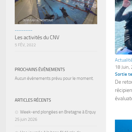
----------
Les activités du CNV
5 FÉV, 2022
Actualit
18 Juin,
PROCHAINS ÉVÈNEMENTS
Sortie t
Aucun évènements prévu pour le moment.
De reto
récipie
évaluate
ARTICLES RÉCENTS
Week-end plongées en Bretagne à Erquy
25 juin 2026