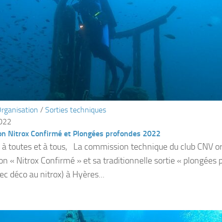
rganisation
/
Sorties techniques
2022
on Nitrox Confirmé et Plongées profondes 2022
 à toutes et à tous, La commission technique du club CNV o
on « Nitrox Confirmé » et sa traditionnelle sortie « plongées
c déco au nitrox) à Hyères...