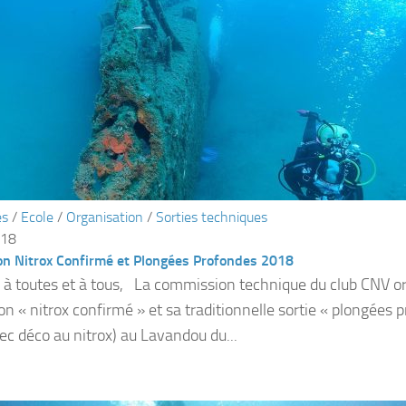
és
/
Ecole
/
Organisation
/
Sorties techniques
018
on Nitrox Confirmé et Plongées Profondes 2018
 à toutes et à tous, La commission technique du club CNV o
on « nitrox confirmé » et sa traditionnelle sortie « plongées
c déco au nitrox) au Lavandou du...