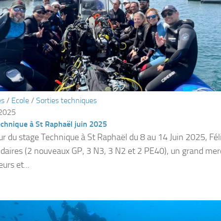
és
/
Ecole
/
Sorties techniques
 2025
echnique à St Raphaël juin 2025
ur du stage Technique à St Raphaël du 8 au 14 Juin 2025, Féli
ndaires (2 nouveaux GP, 3 N3, 3 N2 et 2 PE40), un grand mer
urs et...