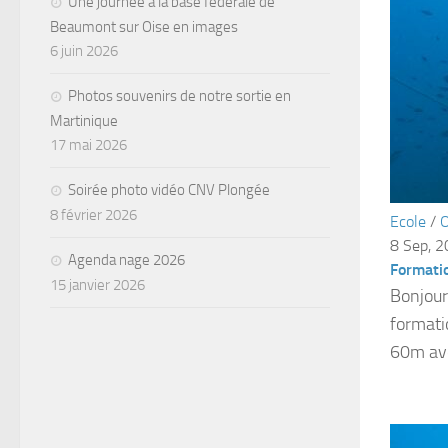
Une journée à la base fédérale de
Beaumont sur Oise en images
6 juin 2026
Photos souvenirs de notre sortie en
Martinique
17 mai 2026
Soirée photo vidéo CNV Plongée
8 février 2026
Ecole
/
O
8 Sep, 
Agenda nage 2026
Formati
15 janvier 2026
Bonjour
formati
60m ave