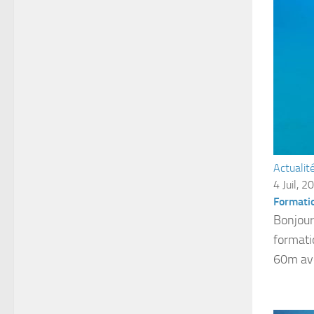
Actualit
4 Juil, 2
Formati
Bonjour
formati
60m ave