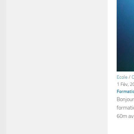
Ecole
/
O
1 Fév, 
Formati
Bonjour
formati
60m ave