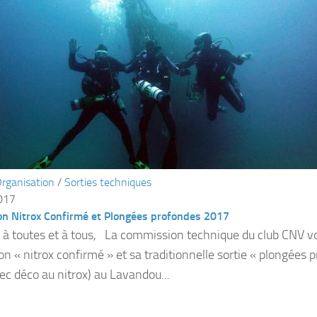
rganisation
/
Sorties techniques
2017
on Nitrox Confirmé et Plongées profondes 2017
 à toutes et à tous, La commission technique du club CNV v
on « nitrox confirmé » et sa traditionnelle sortie « plongées
c déco au nitrox) au Lavandou...