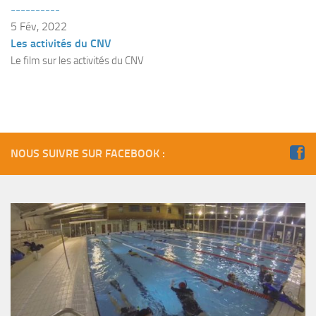
----------
Plouf
5 Fév, 2022
Les activités du CNV
ECOLE DE PLONGEE
Le film sur les activités du CNV
Formations
Jeune plongeur
Plongeur N1
Plongeur N2
NOUS SUIVRE SUR FACEBOOK :
Plongeur N3
Maintien des acquis
Guide de palanquée N4
Initiateur
Moniteur Fédéral
Organisation
Responsables