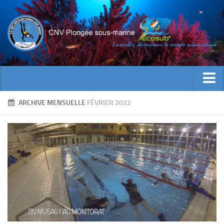
ACTUALITES
ARCHIVE MENSUELLE
FÉVRIER 2022
EVENEMENTS
INFOS CNV
Bienvenue
Contacts
Documents utiles
Encadrement
Historique