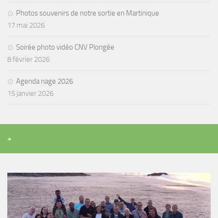
sorties 2017
Photos souvenirs de notre sortie en Martinique
Sorties 2016
17 mai 2026
Sorties 2015
Soirée photo vidéo CNV Plongée
Sorties 2014
8 février 2026
BIO SUB
Agenda nage 2026
Environnement et Biologie Sub
15 janvier 2026
Formations
Lac Merveilleux
AUDIOVISUEL
+
Photo
Vidéo
Peinture
NAGE
NAP / NEV