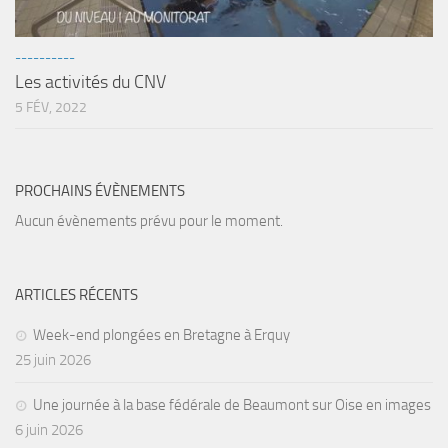
Fosse
Sorties techniques
----------
Les activités du CNV
APNEE
5 FÉV, 2022
SORTIES
Sorties 2026
Sorties 2025
PROCHAINS ÉVÈNEMENTS
Sorties 2024
Aucun évènements prévu pour le moment.
Sorties 2023
Sorties 2022
ARTICLES RÉCENTS
Sorties 2021
Week-end plongées en Bretagne à Erquy
Sorties 2020
25 juin 2026
Sorties 2019
Une journée à la base fédérale de Beaumont sur Oise en images
Sorties 2018
6 juin 2026