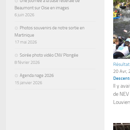
Une journée à la base fédérale de
Beaumont sur Oise en images
6 juin 2026
Photos souvenirs de notre sortie en
Martinique
17 mai 2026
Soirée photo vidéo CNV Plongée
8 février 2026
Résultat
20 Avr,
Agenda nage 2026
Descente
15 janvier 2026
Il y av
de NEV 
Louvier