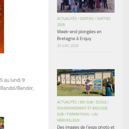
ACTUALITÉS
/
SORTIES
/
SORTIES
2026
Week-end plongées en
Bretagne à Erquy
25 JUIN, 2026
5 au lundi 9
s Bandol/Bendor,
ACTUALITÉS
/
BIO SUB
/
ECOLE
/
ENVIRONNEMENT ET BIOLOGIE
SUB
/
FORMATIONS
/
LAC
MERVEILLEUX
Des images de l’expo photo et