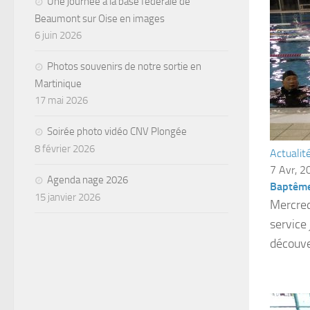
Une journée à la base fédérale de
Beaumont sur Oise en images
6 juin 2026
Photos souvenirs de notre sortie en
Martinique
17 mai 2026
Soirée photo vidéo CNV Plongée
8 février 2026
Actualit
7 Avr, 2
Agenda nage 2026
Baptême
15 janvier 2026
Mercredi
service
découve