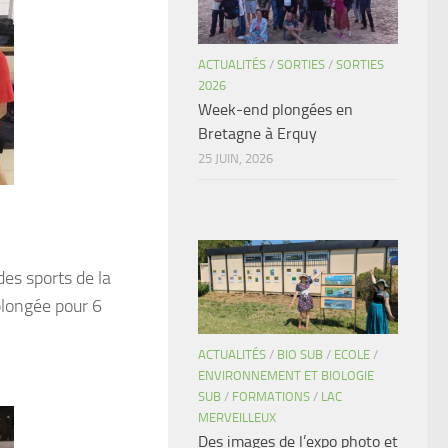
ACTUALITÉS
/
SORTIES
/
SORTIES
2026
Week-end plongées en
Bretagne à Erquy
25 JUIN, 2026
des sports de la
plongée pour 6
ACTUALITÉS
/
BIO SUB
/
ECOLE
/
ENVIRONNEMENT ET BIOLOGIE
SUB
/
FORMATIONS
/
LAC
MERVEILLEUX
Des images de l’expo photo et