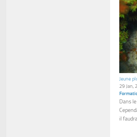
Jeune pl
29 Jan, 
Formati
Dans le
Cependa
il faudr