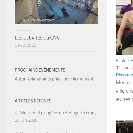
----------
Les activités du CNV
5 FÉV, 2022
Ecole
/
F
11 Juin,
PROCHAINS ÉVÈNEMENTS
Découver
Aucun évènements prévu pour le moment.
Mercredi
ville d
jeunes d
ARTICLES RÉCENTS
Week-end plongées en Bretagne à Erquy
25 juin 2026