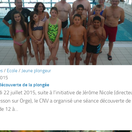
és
/
Ecole
/
Jeune plongeur
 2015
découverte de la plongée
 22 juillet 2015, suite à l’initiative de Jérôme Nicole (direct
isson sur Orge), le CNV a organisé une séance découverte de 
e 12 à...