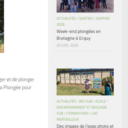
ACTUALITÉS
/
SORTIES
/
SORTIES
2026
Week-end plongées en
Bretagne à Erquy
25 JUIN, 2026
ger et de plonger
la Plongée pour
ACTUALITÉS
/
BIO SUB
/
ECOLE
/
ENVIRONNEMENT ET BIOLOGIE
SUB
/
FORMATIONS
/
LAC
MERVEILLEUX
Des images de l’expo photo et