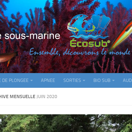
E DE PLONGEE
APNEE
SORTIES
BIO SUB
AUD
HIVE MENSUELLE
JUIN 2020