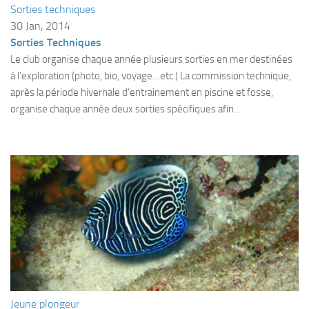
Sorties techniques
Plouf
30 Jan, 2014
Sorties Techniques
ECOLE DE PLONGEE
Le club organise chaque année plusieurs sorties en mer destinées
Formations
à l’exploration (photo, bio, voyage…etc.) La commission technique,
Jeune plongeur
après la période hivernale d’entrainement en piscine et fosse,
organise chaque année deux sorties spécifiques afin...
Plongeur N1
Plongeur N2
Plongeur N3
Maintien des acquis
Guide de palanquée N4
Initiateur
Moniteur Fédéral
Organisation
Responsables
Jeune plongeur