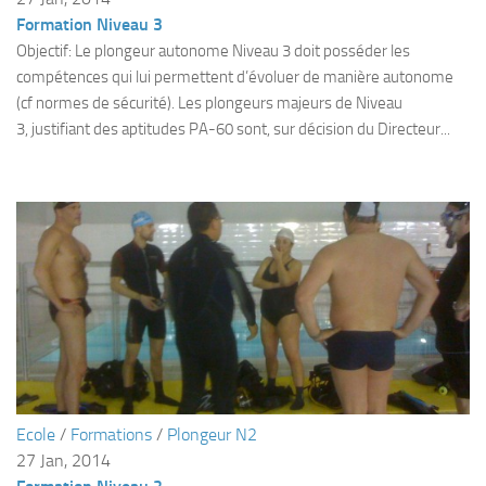
Formation Niveau 3
Agenda
Objectif: Le plongeur autonome Niveau 3 doit posséder les
Les Palmes du Lac
compétences qui lui permettent d’évoluer de manière autonome
Résultats Compétitions
(cf normes de sécurité). Les plongeurs majeurs de Niveau
3, justifiant des aptitudes PA-60 sont, sur décision du Directeur...
MATERIEL
Section Matériel
Occasions
Ecole
/
Formations
/
Plongeur N2
27 Jan, 2014