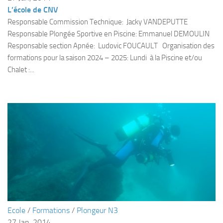
sorties 2017
L’école de CNV
Sorties 2016
Responsable Commission Technique: Jacky VANDEPUTTE
Responsable Plongée Sportive en Piscine: Emmanuel DEMOULIN
Sorties 2015
Responsable section Apnée: Ludovic FOUCAULT Organisation des
Sorties 2014
formations pour la saison 2024 – 2025: Lundi à la Piscine et/ou
BIO SUB
Chalet :...
Environnement et Biologie Sub
Formations
Lac Merveilleux
AUDIOVISUEL
Photo
Vidéo
Peinture
NAGE
Ecole
/
Formations
/
Plongeur N3
NAP / NEV
27 Jan, 2014