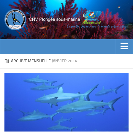
ACTUALITES
ARCHIVE MENSUELLE
JANVIER 2014
EVENEMENTS
INFOS CNV
Bienvenue
Contacts
Documents utiles
Encadrement
Historique