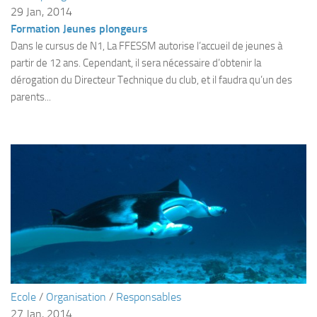
Fosse
29 Jan, 2014
Formation Jeunes plongeurs
Sorties techniques
Dans le cursus de N1, La FFESSM autorise l’accueil de jeunes à
APNEE
partir de 12 ans. Cependant, il sera nécessaire d’obtenir la
dérogation du Directeur Technique du club, et il faudra qu’un des
SORTIES
parents...
Sorties 2026
Sorties 2025
Sorties 2024
Sorties 2023
Sorties 2022
Sorties 2021
Sorties 2020
Sorties 2019
Sorties 2018
Ecole
/
Organisation
/
Responsables
27 Jan, 2014