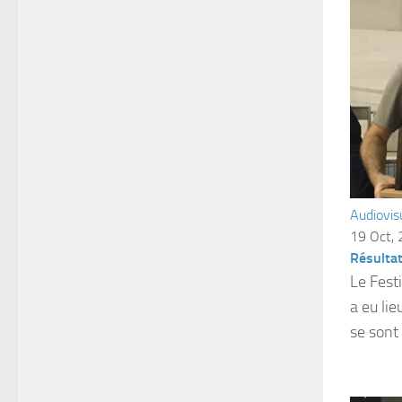
Audiovis
19 Oct,
Résulta
Le Fest
a eu li
se sont