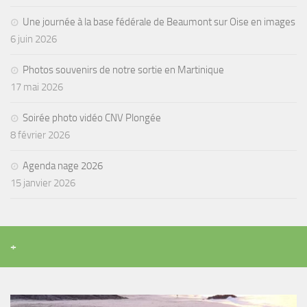
Agenda
Une journée à la base fédérale de Beaumont sur Oise en images
6 juin 2026
Les Palmes du Lac
Résultats Compétitions
Photos souvenirs de notre sortie en Martinique
17 mai 2026
MATERIEL
Section Matériel
Soirée photo vidéo CNV Plongée
8 février 2026
Occasions
Agenda nage 2026
15 janvier 2026
+