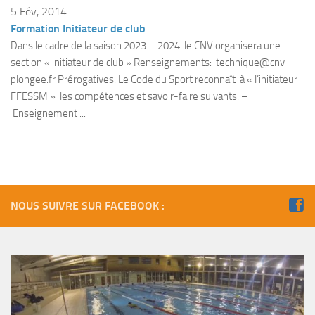
Fosse
5 Fév, 2014
Formation Initiateur de club
Sorties techniques
Dans le cadre de la saison 2023 – 2024 le CNV organisera une
APNEE
section « initiateur de club » Renseignements: technique@cnv-
plongee.fr Prérogatives: Le Code du Sport reconnaît à « l’initiateur
SORTIES
FFESSM » les compétences et savoir-faire suivants: –
Sorties 2026
Enseignement ...
Sorties 2025
Sorties 2024
Sorties 2023
Sorties 2022
NOUS SUIVRE SUR FACEBOOK :
Sorties 2021
Sorties 2020
Sorties 2019
Sorties 2018