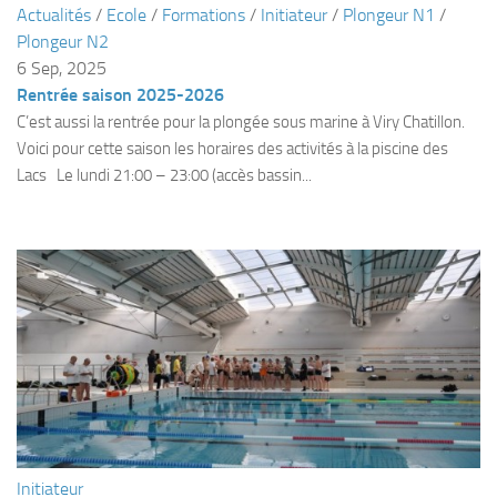
Actualités
/
Ecole
/
Formations
/
Initiateur
/
Plongeur N1
/
Plouf
Plongeur N2
6 Sep, 2025
ECOLE DE PLONGEE
Rentrée saison 2025-2026
Formations
C’est aussi la rentrée pour la plongée sous marine à Viry Chatillon.
Jeune plongeur
Voici pour cette saison les horaires des activités à la piscine des
Lacs Le lundi 21:00 – 23:00 (accès bassin...
Plongeur N1
Plongeur N2
Plongeur N3
Maintien des acquis
Guide de palanquée N4
Initiateur
Moniteur Fédéral
Organisation
Responsables
Initiateur