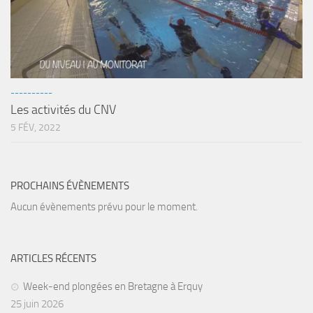
sorties 2017
Sorties 2016
Sorties 2015
Sorties 2014
----------
BIO SUB
Les activités du CNV
Environnement et Biologie Sub
5 FÉV, 2022
Formations
Lac Merveilleux
PROCHAINS ÉVÈNEMENTS
AUDIOVISUEL
Aucun évènements prévu pour le moment.
Photo
Vidéo
ARTICLES RÉCENTS
Peinture
NAGE
Week-end plongées en Bretagne à Erquy
25 juin 2026
NAP / NEV