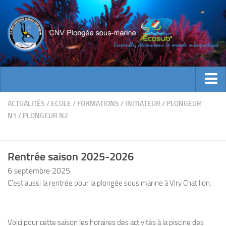
ACTUALITES
ACTUALITÉS
/
ECOLE
/
FORMATIONS
/
INITIATEUR
/
PLONGEUR
N1
/
PLONGEUR N2
EVENEMENTS
INFOS CNV
Rentrée saison 2025-2026
Bienvenue
6 septembre 2025
Contacts
C’est aussi la rentrée pour la plongée sous marine à Viry Chatillon.
Documents utiles
Encadrement
Voici pour cette saison les horaires des activités à la piscine des
Historique