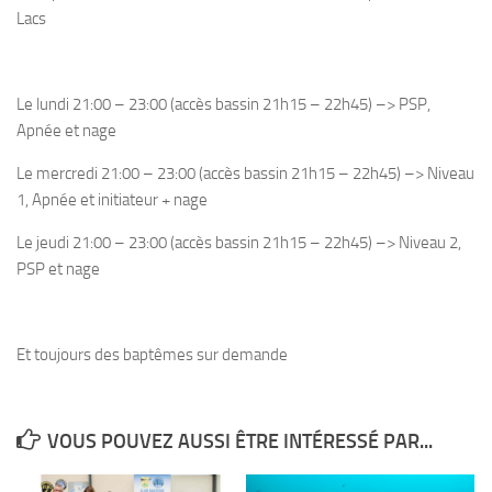
Lacs
Plouf
ECOLE DE PLONGEE
Le lundi 21:00 – 23:00 (accès bassin 21h15 – 22h45) –> PSP,
Formations
Apnée et nage
Jeune plongeur
Le mercredi 21:00 – 23:00 (accès bassin 21h15 – 22h45) –> Niveau
Plongeur N1
1, Apnée et initiateur + nage
Plongeur N2
Le jeudi 21:00 – 23:00 (accès bassin 21h15 – 22h45) –> Niveau 2,
Plongeur N3
PSP et nage
Maintien des acquis
Guide de palanquée N4
Et toujours des baptêmes sur demande
Initiateur
Moniteur Fédéral
Organisation
VOUS POUVEZ AUSSI ÊTRE INTÉRESSÉ PAR...
Responsables