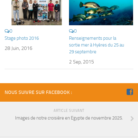
Fosse
Sorties techniques
APNEE
0
0
SORTIES
Stage photo 2016
Renseignements pour la
sortie mer à Hyères du 25 au
Sorties 2026
28 Juin, 2016
29 septembre
Sorties 2025
2 Sep, 2015
Sorties 2024
Sorties 2023
Sorties 2022
NOUS SUIVRE SUR FACEBOOK :
Sorties 2021
Sorties 2020
ARTICLE SUIVANT
Images de notre croisière en Egypte de novembre 2025.
Sorties 2019
Sorties 2018