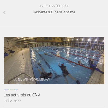
sorties 2017
ARTICLE PRÉCÉDENT
Sorties 2016
Descente du Cher à la palme
Sorties 2015
Sorties 2014
BIO SUB
Environnement et Biologie Sub
Formations
Lac Merveilleux
AUDIOVISUEL
Photo
Vidéo
----------
Peinture
Les activités du CNV
NAGE
5 FÉV, 2022
NAP / NEV