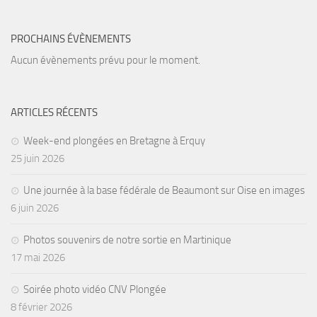
Agenda
PROCHAINS ÉVÈNEMENTS
Les Palmes du Lac
Aucun évènements prévu pour le moment.
Résultats Compétitions
MATERIEL
ARTICLES RÉCENTS
Section Matériel
Occasions
Week-end plongées en Bretagne à Erquy
25 juin 2026
Une journée à la base fédérale de Beaumont sur Oise en images
6 juin 2026
Photos souvenirs de notre sortie en Martinique
17 mai 2026
Soirée photo vidéo CNV Plongée
8 février 2026