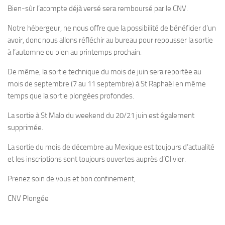
Bien-sûr l’acompte déjà versé sera remboursé par le CNV.
Plouf
Notre hébergeur, ne nous offre que la possibilité de bénéficier d’un
ECOLE DE PLONGEE
avoir, donc nous allons réfléchir au bureau pour repousser la sortie
Formations
à l’automne ou bien au printemps prochain.
Jeune plongeur
De même, la sortie technique du mois de juin sera reportée au
Plongeur N1
mois de septembre (7 au 11 septembre) à St Raphaël en même
temps que la sortie plongées profondes.
Plongeur N2
La sortie à St Malo du weekend du 20/21 juin est également
Plongeur N3
supprimée.
Maintien des acquis
La sortie du mois de décembre au Mexique est toujours d’actualité
Guide de palanquée N4
et les inscriptions sont toujours ouvertes auprès d’Olivier.
Initiateur
Prenez soin de vous et bon confinement,
Moniteur Fédéral
CNV Plongée
Organisation
Responsables