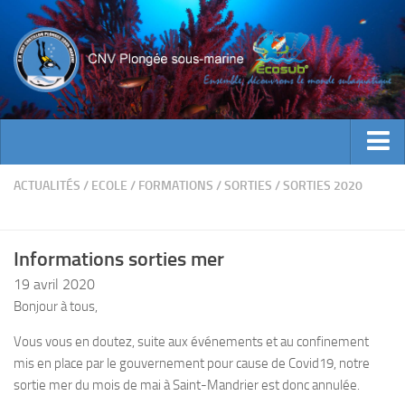
ACTUALITES
ACTUALITÉS
/
ECOLE
/
FORMATIONS
/
SORTIES
/
SORTIES 2020
EVENEMENTS
INFOS CNV
Informations sorties mer
Bienvenue
19 avril 2020
Bonjour à tous,
Contacts
Documents utiles
Vous vous en doutez, suite aux événements et au confinement
mis en place par le gouvernement pour cause de Covid19, notre
Encadrement
sortie mer du mois de mai à Saint-Mandrier est donc annulée.
Historique