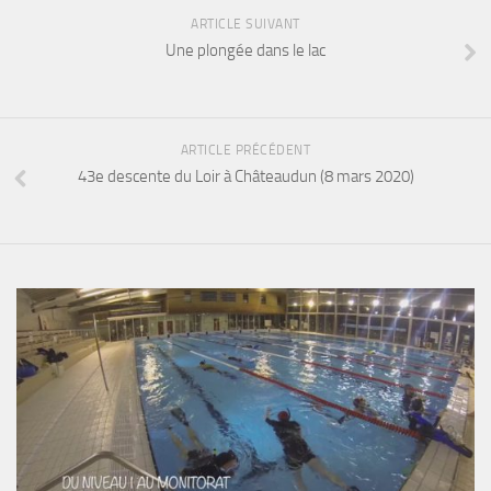
sorties 2017
ARTICLE SUIVANT
Sorties 2016
Une plongée dans le lac
Sorties 2015
Sorties 2014
BIO SUB
ARTICLE PRÉCÉDENT
43e descente du Loir à Châteaudun (8 mars 2020)
Environnement et Biologie Sub
Formations
Lac Merveilleux
AUDIOVISUEL
Photo
Vidéo
Peinture
NAGE
NAP / NEV