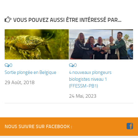
Fosse
Sorties techniques
VOUS POUVEZ AUSSI ÊTRE INTÉRESSÉ PAR...
APNEE
SORTIES
Sorties 2026
Sorties 2025
0
0
Sorties 2024
Sortie plongée en Belgique
4 nouveaux plongeurs
Sorties 2023
biologistes niveau 1
29 Août, 2018
(FFESSM-PB1)
Sorties 2022
24 Mai, 2023
Sorties 2021
Sorties 2020
Sorties 2019
NOUS SUIVRE SUR FACEBOOK :
Sorties 2018