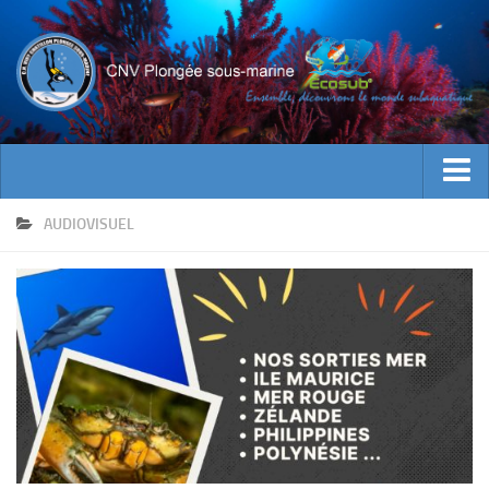
ACTUALITES
AUDIOVISUEL
EVENEMENTS
INFOS CNV
Bienvenue
Contacts
Documents utiles
Encadrement
Historique