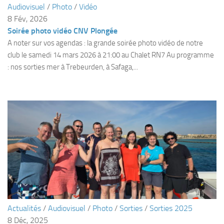
Audiovisuel
/
Photo
/
Vidéo
Plouf
8 Fév, 2026
Soirée photo vidéo CNV Plongée
ECOLE DE PLONGEE
A noter sur vos agendas : la grande soirée photo vidéo de notre
Formations
club le samedi 14 mars 2026 à 21:00 au Chalet RN7 Au programme
Jeune plongeur
: nos sorties mer à Trebeurden, à Safaga,...
Plongeur N1
Plongeur N2
Plongeur N3
Maintien des acquis
Guide de palanquée N4
Initiateur
Moniteur Fédéral
Organisation
Actualités
/
Audiovisuel
/
Photo
/
Sorties
/
Sorties 2025
Responsables
8 Déc, 2025