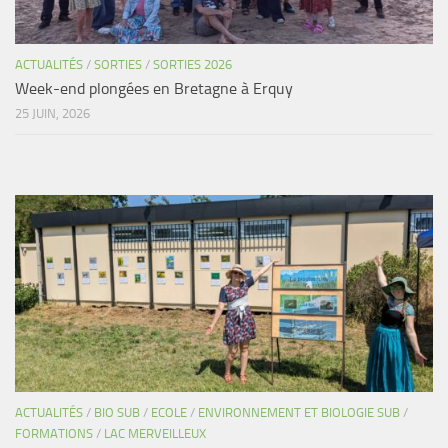
ACTUALITÉS
/
SORTIES
/
SORTIES 2026
Week-end plongées en Bretagne à Erquy
25 JUIN, 2026
ACTUALITÉS
/
BIO SUB
/
ECOLE
/
ENVIRONNEMENT ET BIOLOGIE SUB
/
FORMATIONS
/
LAC MERVEILLEUX