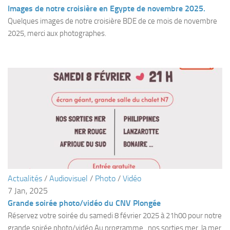
Fosse
Images de notre croisière en Egypte de novembre 2025.
Quelques images de notre croisière BDE de ce mois de novembre
Sorties techniques
2025, merci aux photographes.
APNEE
SORTIES
Sorties 2026
Sorties 2025
Sorties 2024
Sorties 2023
Sorties 2022
Sorties 2021
Actualités
/
Audiovisuel
/
Photo
/
Vidéo
Sorties 2020
7 Jan, 2025
Sorties 2019
Grande soirée photo/vidéo du CNV Plongée
Sorties 2018
Réservez votre soirée du samedi 8 février 2025 à 21h00 pour notre
grande soirée photo/vidéo Au programme , nos sorties mer, la mer