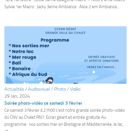
Sylvie 1er Macro : Jacky 3eme Ambiance : Alice 2 em Ambiance...
Agenda
Les Palmes du Lac
Résultats Compétitions
MATERIEL
Section Matériel
Occasions
Actualités
/
Audiovisuel
/
Photo
/
Vidéo
29 Jan, 2024
Soirée photo-vidéo ce samedi 3 février
Ce samedi 3 février à 21h00 c’est notre grande soirée photo-vidéo
du CNV au Chalet RN7. Ecran géant et entrée gratuite Au
programme : nos sorties mer en Bretagne et Méditerranée, le lac,