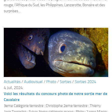
sorties 2017
rouge, l’Afrique du Sud, les Philippines, Lanzarotte, Bonaire et des
Sorties 2016
surprises...
Sorties 2015
Sorties 2014
BIO SUB
Environnement et Biologie Sub
Formations
Lac Merveilleux
AUDIOVISUEL
Photo
Actualités
/
Audiovisuel
/
Photo
/
Sorties
/
Sorties 2024
Vidéo
4 Juil, 2024
Peinture
Voici les résultats du concours photo de notre sortie mer de
Cavalaire
NAGE
3eme Catégorie terrestre : Christophe 2eme terrestre : Thierry
NAP / NEV
1ere Terrestre : Sylvie 3eme catégorie macro : Philou 2 eme Macro :