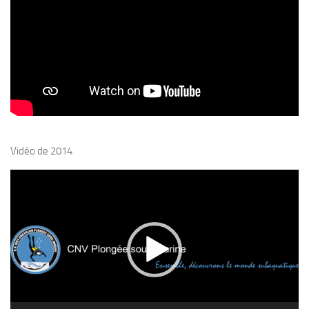
Plouf
ECOLE DE PLONGEE
Formations
Jeune plongeur
Plongeur N1
Plongeur N2
Vidéo de 2014
Plongeur N3
Lecteur
Maintien des acquis
vidéo
Guide de palanquée N4
Initiateur
Moniteur Fédéral
Organisation
Responsables