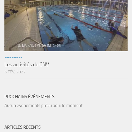
sorties 2017
Sorties 2016
Sorties 2015
Sorties 2014
BIO SUB
Environnement et Biologie Sub
----------
Formations
Les activités du CNV
Lac Merveilleux
5 FÉV, 2022
AUDIOVISUEL
Photo
PROCHAINS ÉVÈNEMENTS
Vidéo
Aucun évènements prévu pour le moment.
Peinture
NAGE
ARTICLES RÉCENTS
NAP / NEV