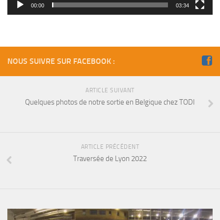
Fosse
00:00
03:34
Sorties techniques
APNEE
SORTIES
NOUS SUIVRE SUR FACEBOOK :
Sorties 2026
Sorties 2025
ARTICLE SUIVANT
Quelques photos de notre sortie en Belgique chez TODI
Sorties 2024
Sorties 2023
Sorties 2022
ARTICLE PRÉCÉDENT
Sorties 2021
Traversée de Lyon 2022
Sorties 2020
Sorties 2019
Sorties 2018