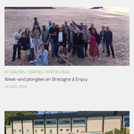
Agenda
Les Palmes du Lac
Résultats Compétitions
MATERIEL
Section Matériel
Occasions
ACTUALITÉS
/
SORTIES
/
SORTIES 2026
Week-end plongées en Bretagne à Erquy
25 JUIN, 2026