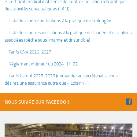
– Certificat médical d’Absence de Contre-Indication à la pratique
Plouf
des activités subaquatiques (CACI)
ECOLE DE PLONGEE
–
Liste des contre-indications à la pratique de la plongée
Formations
–
Liste des contres indications à la pratique de l’apnée et disciplines
associées (pêche sous-marine et tir sur cible)
Jeune plongeur
Plongeur N1
–
Tarifs CNV 2026-2027
Plongeur N2
– Règlement intérieur du 2024-11-22
Plongeur N3
–
Tarifs Lafont 2025-2026
(demander au secrétariat si vous
Maintien des acquis
désirez une assurance autre que « Loisir 1 »)
Guide de palanquée N4
Initiateur
NOUS SUIVRE SUR FACEBOOK :
Moniteur Fédéral
Organisation
Responsables