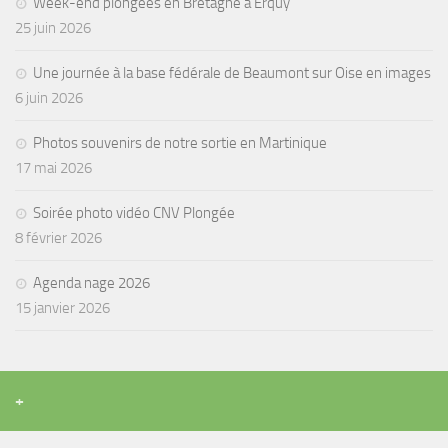
sorties 2017
Week-end plongées en Bretagne à Erquy
25 juin 2026
Sorties 2016
Sorties 2015
Une journée à la base fédérale de Beaumont sur Oise en images
6 juin 2026
Sorties 2014
BIO SUB
Photos souvenirs de notre sortie en Martinique
17 mai 2026
Environnement et Biologie Sub
Formations
Soirée photo vidéo CNV Plongée
Lac Merveilleux
8 février 2026
AUDIOVISUEL
Agenda nage 2026
Photo
15 janvier 2026
Vidéo
Peinture
+
NAGE
NAP / NEV