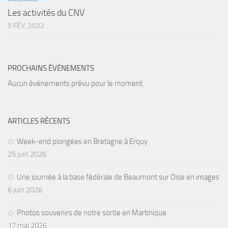
----------
Les activités du CNV
Agenda
5 FÉV, 2022
Les Palmes du Lac
Résultats Compétitions
MATERIEL
PROCHAINS ÉVÈNEMENTS
Aucun évènements prévu pour le moment.
Section Matériel
Occasions
ARTICLES RÉCENTS
Week-end plongées en Bretagne à Erquy
25 juin 2026
Une journée à la base fédérale de Beaumont sur Oise en images
6 juin 2026
Photos souvenirs de notre sortie en Martinique
17 mai 2026