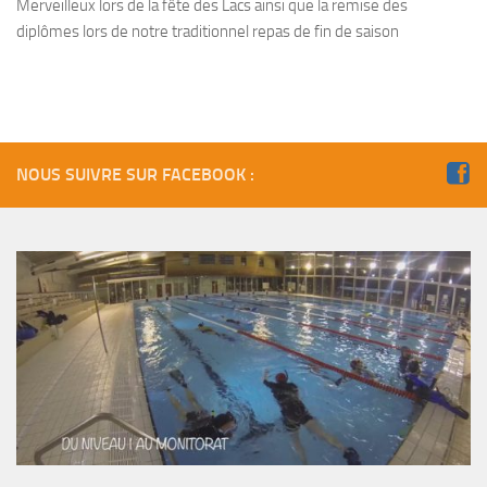
sorties 2017
Merveilleux lors de la fête des Lacs ainsi que la remise des
diplômes lors de notre traditionnel repas de fin de saison
Sorties 2016
Sorties 2015
Sorties 2014
BIO SUB
NOUS SUIVRE SUR FACEBOOK :
Environnement et Biologie Sub
Formations
Lac Merveilleux
AUDIOVISUEL
Photo
Vidéo
Peinture
NAGE
NAP / NEV