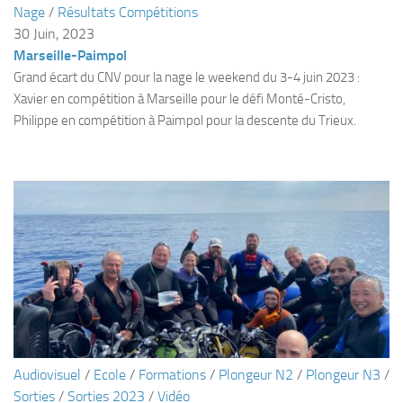
Nage
/
Résultats Compétitions
Plouf
30 Juin, 2023
Marseille-Paimpol
ECOLE DE PLONGEE
Grand écart du CNV pour la nage le weekend du 3-4 juin 2023 :
Formations
Xavier en compétition à Marseille pour le défi Monté-Cristo,
Jeune plongeur
Philippe en compétition à Paimpol pour la descente du Trieux.
Plongeur N1
Plongeur N2
Plongeur N3
Maintien des acquis
Guide de palanquée N4
Initiateur
Moniteur Fédéral
Organisation
Audiovisuel
/
Ecole
/
Formations
/
Plongeur N2
/
Plongeur N3
/
Responsables
Sorties
/
Sorties 2023
/
Vidéo