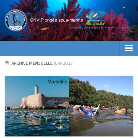
ACTUALITES
ARCHIVE MENSUELLE
JUIN 2023
EVENEMENTS
INFOS CNV
Bienvenue
Contacts
Documents utiles
Encadrement
Historique