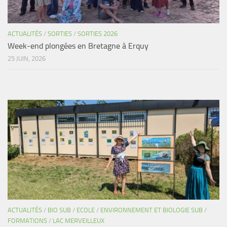
ACTUALITÉS
/
SORTIES
/
SORTIES 2026
Week-end plongées en Bretagne à Erquy
25 JUIN, 2026
ACTUALITÉS
/
BIO SUB
/
ECOLE
/
ENVIRONNEMENT ET BIOLOGIE SUB
/
FORMATIONS
/
LAC MERVEILLEUX