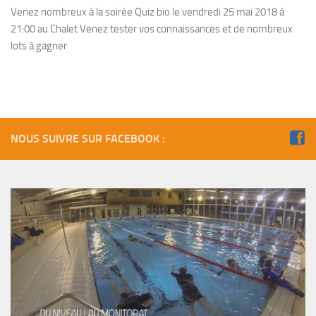
Fosse
Venez nombreux à la soirée Quiz bio le vendredi 25 mai 2018 à
21:00 au Chalet Venez tester vos connaissances et de nombreux
Sorties techniques
lots à gagner
APNEE
SORTIES
Sorties 2026
Sorties 2025
NOUS SUIVRE SUR FACEBOOK :
Sorties 2024
Sorties 2023
Sorties 2022
Sorties 2021
Sorties 2020
Sorties 2019
Sorties 2018