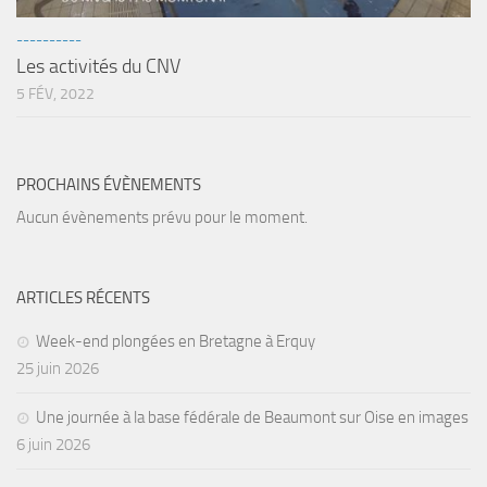
sorties 2017
Sorties 2016
----------
Les activités du CNV
Sorties 2015
5 FÉV, 2022
Sorties 2014
BIO SUB
PROCHAINS ÉVÈNEMENTS
Environnement et Biologie Sub
Aucun évènements prévu pour le moment.
Formations
Lac Merveilleux
AUDIOVISUEL
ARTICLES RÉCENTS
Photo
Week-end plongées en Bretagne à Erquy
25 juin 2026
Vidéo
Peinture
Une journée à la base fédérale de Beaumont sur Oise en images
NAGE
6 juin 2026
NAP / NEV