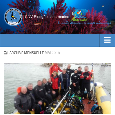
ACTUALITES
ARCHIVE MENSUELLE
MAI 2018
EVENEMENTS
INFOS CNV
Bienvenue
Contacts
Documents utiles
Encadrement
Historique