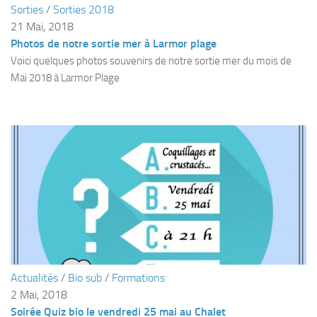
Sorties
/
Sorties 2018
Plouf
21 Mai, 2018
Photos de notre sortie mer à Larmor plage
ECOLE DE PLONGEE
Voici quelques photos souvenirs de notre sortie mer du mois de
Formations
Mai 2018 à Larmor Plage
Jeune plongeur
Plongeur N1
Plongeur N2
Plongeur N3
Maintien des acquis
Guide de palanquée N4
Initiateur
Moniteur Fédéral
Actualités
/
Bio sub
/
Formations
Organisation
2 Mai, 2018
Responsables
Soirée Quiz bio le vendredi 25 mai au Chalet